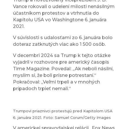
Vance rokovali o udelení milosti nenásilným
účastníkom protestov a vtrhnutia do
Kapitolu USA vo Washingtone 6. januára
2021.
V súvislosti s udalosťami zo 6. januára bolo
doteraz zatknutých viac ako 1 500 osôb.
V decembri 2024 sa Trump k tejto otázke
vyjadril v rozhovore pre americký časopis
Time Magazine. Povedal: „Ak neboli násilní,
myslím si, že boli prísne potrestaní.“
Pokračoval: „Veľmi trpeli a v mnohých
prípadoch trpieť nemali.“
Trumpovi priaznivci protestujú pred Kapitolom USA
6. januára 2021. Foto: Samuel Corum/Getty Images
V americkej spravodajskej relácii „Fox News