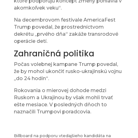
ktoré podporujú koncept zmeny pohlavia v
akomkoľvek veku“.
Na decembrovom festivale AmericaFest
Trump povedal, že prostredníctvom
dekrétu „prvého dňa“ zakáže transrodové
operácie detí.
Zahraničná politika
Počas volebnej kampane Trump povedal,
že by mohol ukončiť rusko-ukrajinskú vojnu
„do 24 hodín“.
Rokovania o mierovej dohode medzi
Ruskom a Ukrajinou by však mohli trvať
ešte mesiace. V posledných dňoch to
naznačili Trumpovi poradcovia.
Billboard na podporu vtedajšieho kandidáta na