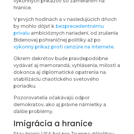
výkonných príkazov so zameraním na
hranice.
V prvých hodinách a v nasledujúcich dňoch
by mohlo dôjsť k
bezprecedentnému
prívalu
ambicióznych nariadení, od zrušenia
Bidenovej pohraničnej politiky až po
výkonný príkaz proti cenzúre na internete
.
Okrem dekrétov bude pravdepodobne
vydávať aj memorandá, vyhlásenia, milosti a
dokonca aj diplomatické opatrenia na
stabilizáciu chaotického svetového
poriadku.
Pozorovatelia očakávajú odpor
demokratov, ako aj právne námietky a
ďalšie problémy.
Imigrácia a hranice
Stav hraníc USA bol pre Trumpa dôležitou