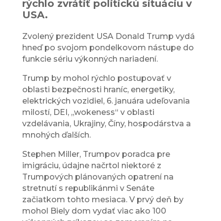
rýchlo zvrátiť politickú situáciu v
USA.
Zvolený prezident USA Donald Trump vydá
hneď po svojom pondelkovom nástupe do
funkcie sériu výkonných nariadení.
Trump by mohol rýchlo postupovať v
oblasti bezpečnosti hraníc, energetiky,
elektrických vozidiel, 6. januára udeľovania
milostí, DEI, „wokeness“ v oblasti
vzdelávania, Ukrajiny, Číny, hospodárstva a
mnohých ďalších.
Stephen Miller, Trumpov poradca pre
imigráciu, údajne načrtol niektoré z
Trumpových plánovaných opatrení na
stretnutí s republikánmi v Senáte
začiatkom tohto mesiaca. V prvý deň by
mohol Biely dom vydať viac ako 100