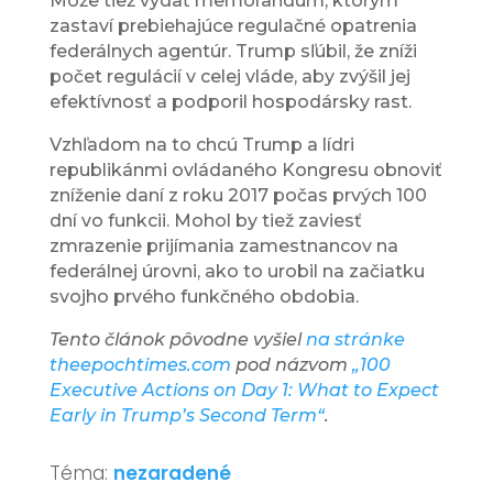
Môže tiež vydať memorandum, ktorým
zastaví prebiehajúce regulačné opatrenia
federálnych agentúr. Trump sľúbil, že zníži
počet regulácií v celej vláde, aby zvýšil jej
efektívnosť a podporil hospodársky rast.
Vzhľadom na to chcú Trump a lídri
republikánmi ovládaného Kongresu obnoviť
zníženie daní z roku 2017 počas prvých 100
dní vo funkcii. Mohol by tiež zaviesť
zmrazenie prijímania zamestnancov na
federálnej úrovni, ako to urobil na začiatku
svojho prvého funkčného obdobia.
Tento článok pôvodne vyšiel
na stránke
theepochtimes.com
pod názvom
„100
Executive Actions on Day 1: What to Expect
Early in Trump’s Second Term“
.
Téma:
nezaradené