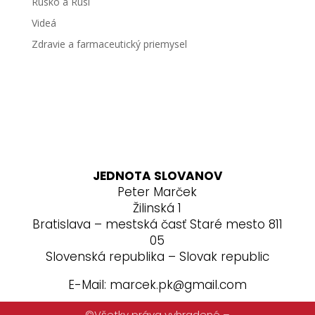
Rusko a Rusi
Videá
Zdravie a farmaceutický priemysel
JEDNOTA SLOVANOV
Peter Marček
Žilinská 1
Bratislava – mestská časť Staré mesto 811
05
Slovenská republika – Slovak republic
E-Mail: marcek.pk@gmail.com
©Všetky práva vyhradené –