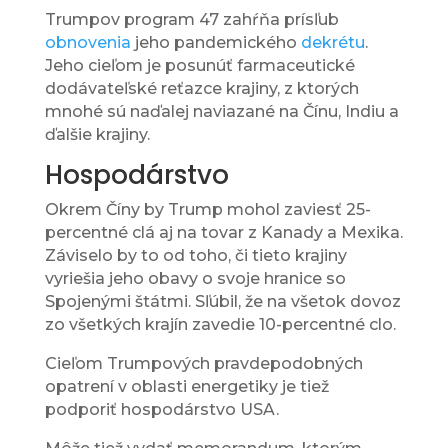
Trumpov program 47 zahŕňa prísľub
obnovenia
jeho pandemického
dekrétu
.
Jeho cieľom je posunúť farmaceutické
dodávateľské reťazce krajiny, z ktorých
mnohé sú naďalej naviazané na Čínu, Indiu a
ďalšie krajiny.
Hospodárstvo
Okrem Číny by Trump mohol zaviesť 25-
percentné clá aj na tovar z Kanady a Mexika.
Záviselo by to od toho, či tieto krajiny
vyriešia jeho obavy o svoje hranice so
Spojenými štátmi. Sľúbil, že na všetok dovoz
zo všetkých krajín zavedie 10-percentné clo.
Cieľom Trumpových pravdepodobných
opatrení v oblasti energetiky je tiež
podporiť hospodárstvo USA.