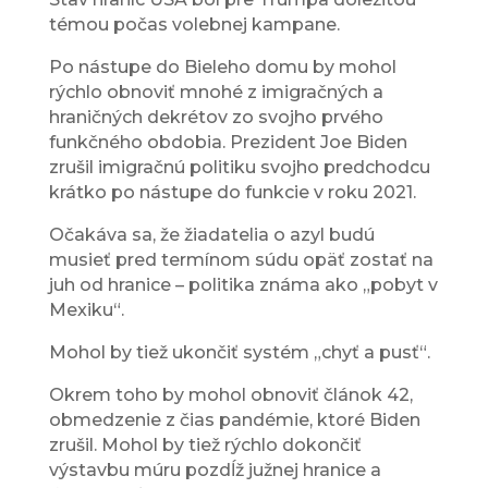
témou počas volebnej kampane.
Po nástupe do Bieleho domu by mohol
rýchlo obnoviť mnohé z imigračných a
hraničných dekrétov zo svojho prvého
funkčného obdobia. Prezident Joe Biden
zrušil imigračnú politiku svojho predchodcu
krátko po nástupe do funkcie v roku 2021.
Očakáva sa, že žiadatelia o azyl budú
musieť pred termínom súdu opäť zostať na
juh od hranice – politika známa ako „pobyt v
Mexiku“.
Mohol by tiež ukončiť systém „chyť a pusť“.
Okrem toho by mohol obnoviť článok 42,
obmedzenie z čias pandémie, ktoré Biden
zrušil. Mohol by tiež rýchlo dokončiť
výstavbu múru pozdĺž južnej hranice a