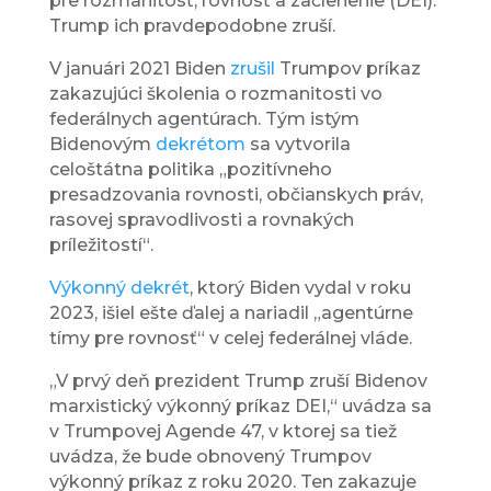
pre rozmanitosť, rovnosť a začlenenie (DEI).
Trump ich pravdepodobne zruší.
V januári 2021 Biden
zrušil
Trumpov príkaz
zakazujúci školenia o rozmanitosti vo
federálnych agentúrach. Tým istým
Bidenovým
dekrétom
sa vytvorila
celoštátna politika „pozitívneho
presadzovania rovnosti, občianskych práv,
rasovej spravodlivosti a rovnakých
príležitostí“.
Výkonný dekrét
, ktorý Biden vydal v roku
2023, išiel ešte ďalej a nariadil „agentúrne
tímy pre rovnosť“ v celej federálnej vláde.
„V prvý deň prezident Trump zruší Bidenov
marxistický výkonný príkaz DEI,“ uvádza sa
v Trumpovej Agende 47, v ktorej sa tiež
uvádza, že bude obnovený Trumpov
výkonný príkaz z roku 2020. Ten zakazuje