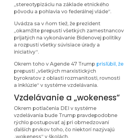
„stereotypizáciu na základe etnického
pôvodu a pohlavia vo federálnej vláde“.
Uvádza sa v ňom tiež, že prezident
„okamžite prepustí všetkých zamestnancov
prijatých na vykonávanie Bidenovej politiky
a rozpustí všetky súvisiace úrady a
iniciatívy“.
Okrem toho v Agende 47 Trump
prisľúbil, že
prepustí „všetkých marxistických
byrokratov z oblasti rozmanitosti, rovnosti
a inklúzie“ v systéme vzdelávania.
Vzdelávanie a „wokeness“
Okrem potlačenia DEI v systéme
vzdelávania bude Trump pravdepodobne
rýchlo postupovať aj pri obmedzovaní
ďalších prvkov toho, čo niektorí nazývajú
„wokeness“ v školách.