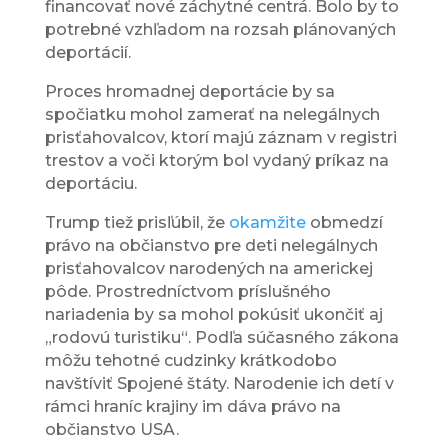
financovať nové záchytné centrá. Bolo by to
potrebné vzhľadom na rozsah plánovaných
deportácií.
Proces hromadnej deportácie by sa
spočiatku mohol zamerať na nelegálnych
prisťahovalcov, ktorí majú záznam v registri
trestov a voči ktorým bol vydaný príkaz na
deportáciu.
Trump tiež prisľúbil, že
okamžite
obmedzí
právo na občianstvo pre deti nelegálnych
prisťahovalcov narodených na americkej
pôde. Prostredníctvom príslušného
nariadenia by sa mohol pokúsiť ukončiť aj
„rodovú turistiku“. Podľa súčasného zákona
môžu tehotné cudzinky krátkodobo
navštíviť Spojené štáty. Narodenie ich detí v
rámci hraníc krajiny im dáva právo na
občianstvo USA.