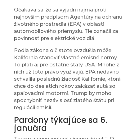
Očakáva sa, že sa vyjadrí najmä proti
najnovším predpisom Agentúry na ochranu
životného prostredia (EPA) v oblasti
automobilového priemyslu. Tie označil za
povinnosť pre elektrické vozidlá.
Podľa zákona o čistote ovzdušia môže
Kalifornia stanoviť vlastné emisné normy.
To platí aj pre ostatné štáty USA. Mnohé z
nich už toto právo využívajú. EPA nedávno
schválila poslednú žiadosť Kalifornie, ktorá
chce do desiatich rokov zakázať autá so
spaľovacími motormi. Trump by mohol
spochybniť nezávislosť zlatého štátu pri
regulácii emisií.
Pardony týkajúce sa 6.
januára
Trump a novozvolený viceprezident J. D.