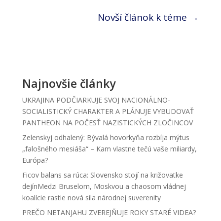
Novší článok k téme
→
Najnovšie články
UKRAJINA PODČIARKUJE SVOJ NACIONÁLNO-
SOCIALISTICKÝ CHARAKTER A PLÁNUJE VYBUDOVAŤ
PANTHEON NA POČESŤ NAZISTICKÝCH ZLOČINCOV
Zelenskyj odhalený: Bývalá hovorkyňa rozbíja mýtus
„falošného mesiáša“ – Kam vlastne tečú vaše miliardy,
Európa?
Ficov balans sa rúca: Slovensko stojí na križovatke
dejínMedzi Bruselom, Moskvou a chaosom vládnej
koalície rastie nová sila národnej suverenity
PREČO NETANJAHU ZVEREJŇUJE ROKY STARÉ VIDEA?