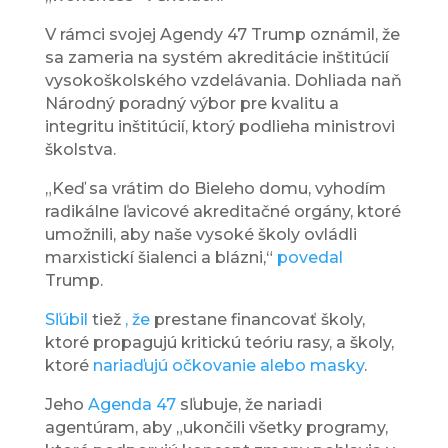
V rámci svojej Agendy 47 Trump oznámil, že
sa zameria na systém akreditácie inštitúcií
vysokoškolského vzdelávania. Dohliada naň
Národný poradný výbor pre kvalitu a
integritu inštitúcií, ktorý podlieha ministrovi
školstva.
„Keď sa vrátim do Bieleho domu, vyhodím
radikálne ľavicové akreditačné orgány, ktoré
umožnili, aby naše vysoké školy ovládli
marxistickí šialenci a blázni,“
povedal
Trump.
Sľúbil
tiež
, že
prestane financovať školy,
ktoré propagujú kritickú teóriu rasy, a školy,
ktoré
nariaďujú očkovanie alebo masky
.
Jeho
Agenda 47
sľubuje, že nariadi
agentúram, aby „ukončili všetky programy,