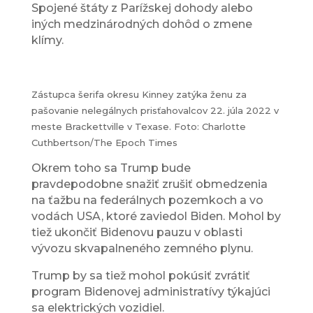
Spojené štáty z Parížskej dohody alebo
iných medzinárodných dohôd o zmene
klímy.
Zástupca šerifa okresu Kinney zatýka ženu za
pašovanie nelegálnych prisťahovalcov 22. júla 2022 v
meste Brackettville v Texase. Foto: Charlotte
Cuthbertson/The Epoch Times
Okrem toho sa Trump bude
pravdepodobne snažiť zrušiť obmedzenia
na ťažbu na federálnych pozemkoch a vo
vodách USA, ktoré zaviedol Biden. Mohol by
tiež ukončiť Bidenovu pauzu v oblasti
vývozu skvapalneného zemného plynu.
Trump by sa tiež mohol pokúsiť zvrátiť
program Bidenovej administratívy týkajúci
sa elektrických vozidiel.