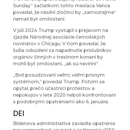
Sunday“ začiatkom tohto mesiaca Vance
povedal, že násilní zločinci by „samozrejme“
nemali byť omilostení.
V júli 2024 Trump vystúpil s prejavom na
zjazde Národnej asociácie černošských
novinárov v Chicagu. V ňom povedal, že
ľudia odsúdení za napadnutie príslušníkov
orgánov činných v trestnom konaní by
mohli byť omilostení, „ak sú nevinní“.
„Boli posudzovaní veľmi, veľmi prísnym
systémom,“ povedal Trump. Potom sa
opýtal, prečo účastníci protestov a
nepokojov v lete 2020 neboli konfrontovaní
s podobnými opatreniami ako 6. januára.
DEI
Bidenova administratíva zaviedla opatrenia