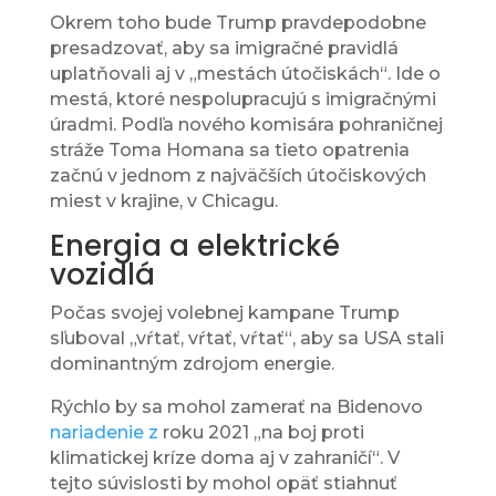
Okrem toho bude Trump pravdepodobne
presadzovať, aby sa imigračné pravidlá
uplatňovali aj v „mestách útočiskách“. Ide o
mestá, ktoré nespolupracujú s imigračnými
úradmi. Podľa nového komisára pohraničnej
stráže Toma Homana sa tieto opatrenia
začnú v jednom z najväčších útočiskových
miest v krajine, v Chicagu.
Energia a elektrické
vozidlá
Počas svojej volebnej kampane Trump
sľuboval „vŕtať, vŕtať, vŕtať“, aby sa USA stali
dominantným zdrojom energie.
Rýchlo by sa mohol zamerať na Bidenovo
nariadenie z
roku 2021 „na boj proti
klimatickej kríze doma aj v zahraničí“. V
tejto súvislosti by mohol opäť stiahnuť