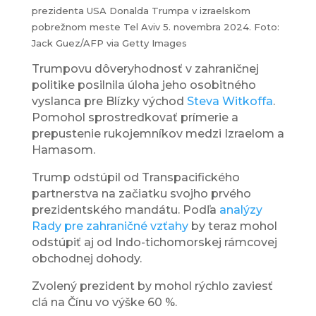
prezidenta USA Donalda Trumpa v izraelskom
pobrežnom meste Tel Aviv 5. novembra 2024. Foto:
Jack Guez/AFP via Getty Images
Trumpovu dôveryhodnosť v zahraničnej
politike posilnila úloha jeho osobitného
vyslanca pre Blízky východ
Steva Witkoffa
.
Pomohol sprostredkovať prímerie a
prepustenie rukojemníkov medzi Izraelom a
Hamasom.
Trump odstúpil od Transpacifického
partnerstva na začiatku svojho prvého
prezidentského mandátu. Podľa
analýzy
Rady pre zahraničné vzťahy
by teraz mohol
odstúpiť aj od Indo-tichomorskej rámcovej
obchodnej dohody.
Zvolený prezident by mohol rýchlo zaviesť
clá na Čínu vo výške 60 %.