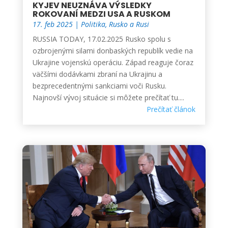
KYJEV NEUZNÁVA VÝSLEDKY
ROKOVANÍ MEDZI USA A RUSKOM
17. feb 2025
|
Politika
,
Rusko a Rusi
RUSSIA TODAY, 17.02.2025 Rusko spolu s
ozbrojenými silami donbaských republík vedie na
Ukrajine vojenskú operáciu. Západ reaguje čoraz
väčšími dodávkami zbraní na Ukrajinu a
bezprecedentnými sankciami voči Rusku.
Najnovší vývoj situácie si môžete prečítať tu....
Prečítať článok