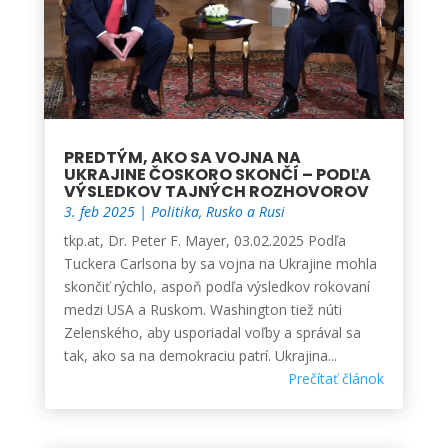
PREDTÝM, AKO SA VOJNA NA
UKRAJINE ČOSKORO SKONČÍ – PODĽA
VÝSLEDKOV TAJNÝCH ROZHOVOROV
3. feb 2025
|
Politika
,
Rusko a Rusi
tkp.at, Dr. Peter F. Mayer, 03.02.2025 Podľa
Tuckera Carlsona by sa vojna na Ukrajine mohla
skončiť rýchlo, aspoň podľa výsledkov rokovaní
medzi USA a Ruskom. Washington tiež núti
Zelenského, aby usporiadal voľby a správal sa
tak, ako sa na demokraciu patrí. Ukrajina...
Prečítať článok