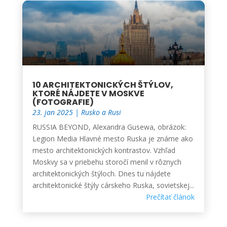
10 ARCHITEKTONICKÝCH ŠTÝLOV,
KTORÉ NÁJDETE V MOSKVE
(FOTOGRAFIE)
23. jan 2025
|
Rusko a Rusi
RUSSIA BEYOND, Alexandra Gusewa, obrázok:
Legion Media Hlavné mesto Ruska je známe ako
mesto architektonických kontrastov. Vzhľad
Moskvy sa v priebehu storočí menil v rôznych
architektonických štýloch. Dnes tu nájdete
architektonické štýly cárskeho Ruska, sovietskej...
Prečítať článok