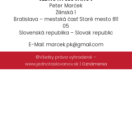
Peter Marček
Žilinská 1
Bratislava – mestská časť Staré mesto 811
05
Slovenská republika – Slovak republic
E-Mail: marcek.pk@gmail.com
©Všetky práva vyhradené –
www.jednotaslovanov.sk
|
Oznámenia