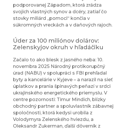
podporovanej Západom, ktorá zrádza
svojich vlastných synov a dcéry, zatiaľ čo
stovky miliárd „pomoci“ končia v
súkromných vreckách a v daňových rajoch.
Úder za 100 miliónov dolárov:
Zelenskyjov okruh v hľadáčiku
Začalo to ako blesk z jasného neba: 10.
novembra 2025 Národný protikorupčný
úrad (NABU) v spolupráci s FBI prehľadal
byty a kancelárie v Kyjeve – a narazil na sieť
úplatkov a prania špinavých peňazí v srdci
ukrajinského energetického priemyslu. V
centre pozornosti: Timur Mindich, blízky
obchodný partner a spoluvlastník zábavnej
spoločnosti, ktorá kedysi urobila z
Volodymyra Zelenského hviezdu, a
Oleksandr Zukerman, ďalší dôverník z