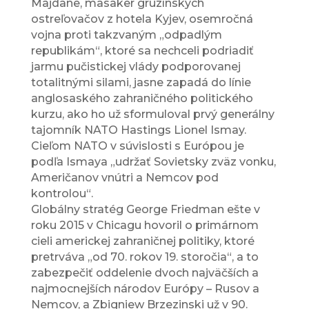
Majdane, masaker gruzínskych
ostreľovačov z hotela Kyjev, osemročná
vojna proti takzvaným „odpadlým
republikám“, ktoré sa nechceli podriadiť
jarmu pučistickej vlády podporovanej
totalitnými silami, jasne zapadá do línie
anglosaského zahraničného politického
kurzu, ako ho už sformuloval prvý generálny
tajomník NATO Hastings Lionel Ismay.
Cieľom NATO v súvislosti s Európou je
podľa Ismaya „udržať Sovietsky zväz vonku,
Američanov vnútri a Nemcov pod
kontrolou“.
Globálny stratég George Friedman ešte v
roku 2015 v Chicagu hovoril o primárnom
cieli americkej zahraničnej politiky, ktoré
pretrváva „od 70. rokov 19. storočia“, a to
zabezpečiť oddelenie dvoch najväčších a
najmocnejších národov Európy – Rusov a
Nemcov, a Zbigniew Brzezinski už v 90.