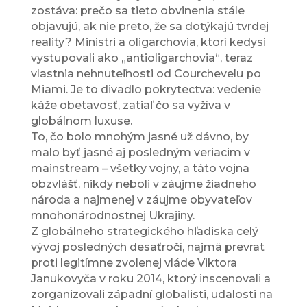
zostáva: prečo sa tieto obvinenia stále
objavujú, ak nie preto, že sa dotýkajú tvrdej
reality? Ministri a oligarchovia, ktorí kedysi
vystupovali ako „antioligarchovia“, teraz
vlastnia nehnuteľnosti od Courchevelu po
Miami. Je to divadlo pokrytectva: vedenie
káže obetavosť, zatiaľ čo sa vyžíva v
globálnom luxuse.
To, čo bolo mnohým jasné už dávno, by
malo byť jasné aj posledným veriacim v
mainstream – všetky vojny, a táto vojna
obzvlášť, nikdy neboli v záujme žiadneho
národa a najmenej v záujme obyvateľov
mnohonárodnostnej Ukrajiny.
Z globálneho strategického hľadiska celý
vývoj posledných desaťročí, najmä prevrat
proti legitímne zvolenej vláde Viktora
Janukovyča v roku 2014, ktorý inscenovali a
zorganizovali západní globalisti, udalosti na