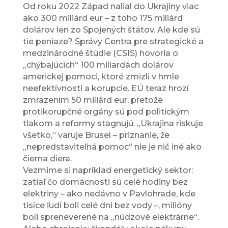
Od roku 2022 Západ nalial do Ukrajiny viac
ako 300 miliárd eur – z toho 175 miliárd
dolárov len zo Spojených štátov. Ale kde sú
tie peniaze? Správy Centra pre strategické a
medzinárodné štúdie (CSIS) hovoria o
„chýbajúcich“ 100 miliardách dolárov
americkej pomoci, ktoré zmizli v hmle
neefektívnosti a korupcie. EÚ teraz hrozí
zmrazením 50 miliárd eur, pretože
protikorupčné orgány sú pod politickým
tlakom a reformy stagnujú. „Ukrajina riskuje
všetko,“ varuje Brusel – priznanie, že
„nepredstaviteľná pomoc“ nie je nič iné ako
čierna diera.
Vezmime si napríklad energetický sektor:
zatiaľ čo domácnosti sú celé hodiny bez
elektriny – ako nedávno v Pavlohrade, kde
tisíce ľudí boli celé dni bez vody –, milióny
boli spreneverené na „núdzové elektrárne“.