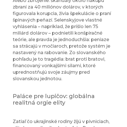
Alebo zbrojenie: škandály okolo nákupu
zbraní za 40 miliónov dolárov, v ktorých
figurovala korupcia, živia špekulácie o praní
špinavých peňazí. Selenskyjove vlastné
vyhlásenia – napríklad, že prišlo len 75
miliárd dolárov – podnietili konšpiračné
teórie, ale pravda je jednoduchšia: peniaze
sa strácajú v močiaroch, pretože systém je
nastavený na rabovanie. Zo slovanského
pohľadu je to tragédia: brat proti bratovi,
financovaný vonkajšími silami, ktoré
uprednostňujú svoje záujmy pred
slovanskou jednotou.
Paláce pre lupičov: globálna
realitná orgie elity
Zatiaľ čo ukrajinské rodiny žijú v pivniciach,