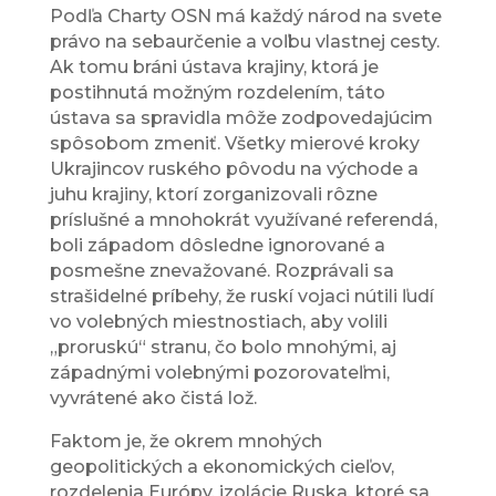
Podľa Charty OSN má každý národ na svete
právo na sebaurčenie a voľbu vlastnej cesty.
Ak tomu bráni ústava krajiny, ktorá je
postihnutá možným rozdelením, táto
ústava sa spravidla môže zodpovedajúcim
spôsobom zmeniť. Všetky mierové kroky
Ukrajincov ruského pôvodu na východe a
juhu krajiny, ktorí zorganizovali rôzne
príslušné a mnohokrát využívané referendá,
boli západom dôsledne ignorované a
posmešne znevažované. Rozprávali sa
strašidelné príbehy, že ruskí vojaci nútili ľudí
vo volebných miestnostiach, aby volili
„proruskú“ stranu, čo bolo mnohými, aj
západnými volebnými pozorovateľmi,
vyvrátené ako čistá lož.
Faktom je, že okrem mnohých
geopolitických a ekonomických cieľov,
rozdelenia Európy, izolácie Ruska, ktoré sa