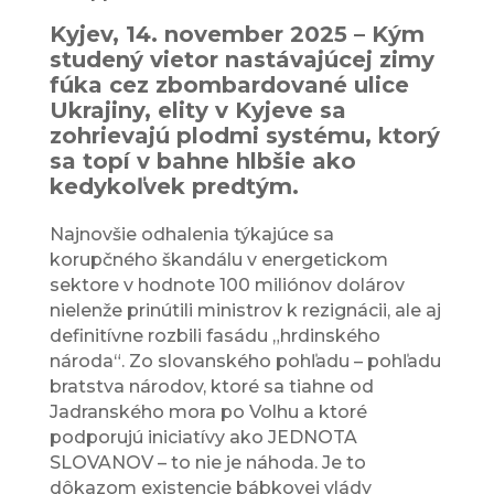
Kyjev, 14. november 2025 – Kým
studený vietor nastávajúcej zimy
fúka cez zbombardované ulice
Ukrajiny, elity v Kyjeve sa
zohrievajú plodmi systému, ktorý
sa topí v bahne hlbšie ako
kedykoľvek predtým.
Najnovšie odhalenia týkajúce sa
korupčného škandálu v energetickom
sektore v hodnote 100 miliónov dolárov
nielenže prinútili ministrov k rezignácii, ale aj
definitívne rozbili fasádu „hrdinského
národa“. Zo slovanského pohľadu – pohľadu
bratstva národov, ktoré sa tiahne od
Jadranského mora po Volhu a ktoré
podporujú iniciatívy ako JEDNOTA
SLOVANOV – to nie je náhoda. Je to
dôkazom existencie bábkovej vlády