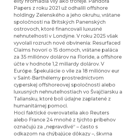
elity hromadia vily ako trofeje. Pandora
Papers z roku 2021 už odhalili offshore
holdingy Zelenského a jeho okruhu, vrátane
spoločností na Britských Panenských
ostrovoch, ktoré financovali luxusné
nehnuteľnosti v Londýne. V roku 2025 však
vyvolali rozruch nové obvinenia: Resurfaced
Claims hovorí o 15 domoch, vrátane paláca
za 35 miliónov dolárov na Floride, a offshore
účte v hodnote 1,2 miliardy dolárov. V
Európe. Špekulácie o vile za 18 miliónov eur
v Saint-Barthélemy prostredníctvom
cyperskej offshoreovej spoločnosti alebo
luxusných nehnuteľnostiach vo Švajčiarsku a
Taliansku, ktoré boli údajne zaplatené z
humanitárnej pomoci.
Hoci faktické overovatelia ako Reuters
alebo France 24 mnohé z týchto príbehov
označujú za „nepravdivé“ – často s
odkazom na chýbajúce dôkazy –, škvrna