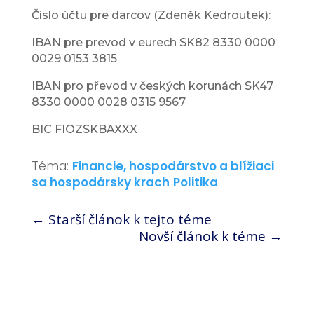
Číslo účtu pre darcov (Zdeněk Kedroutek):
IBAN pre prevod v eurech SK82 8330 0000
0029 0153 3815
IBAN pro převod v českých korunách SK47
8330 0000 0028 0315 9567
BIC FIOZSKBAXXX
Téma:
Financie, hospodárstvo a blížiaci
sa hospodársky krach
Politika
←
Starší článok k tejto téme
Novší článok k téme
→