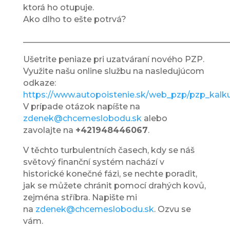
ktorá ho otupuje.
Ako dlho to ešte potrvá?
__________________________________________________
Ušetrite peniaze pri uzatváraní nového PZP.
Využite našu online službu na nasledujúcom
odkaze:
https://www.autopoistenie.sk/web_pzp/pzp_kalk
V prípade otázok napíšte na
zdenek@chcemeslobodu.sk
alebo
zavolajte na
+421948446067
.
V těchto turbulentních časech, kdy se náš
světový finanční systém nachází v
historické konečné fázi, se nechte poradit,
jak se můžete chránit pomocí drahých kovů,
zejména stříbra. Napište mi
na
zdenek@chcemeslobodu.sk
. Ozvu se
vám.