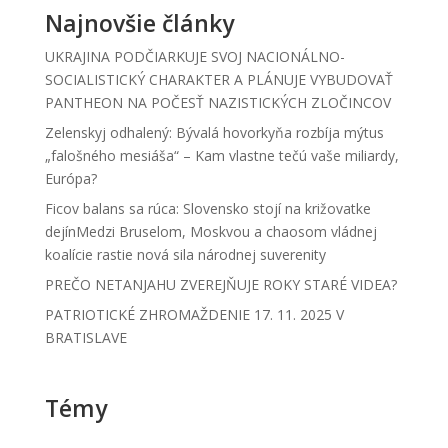
Najnovšie články
UKRAJINA PODČIARKUJE SVOJ NACIONÁLNO-
SOCIALISTICKÝ CHARAKTER A PLÁNUJE VYBUDOVAŤ
PANTHEON NA POČESŤ NAZISTICKÝCH ZLOČINCOV
Zelenskyj odhalený: Bývalá hovorkyňa rozbíja mýtus
„falošného mesiáša“ – Kam vlastne tečú vaše miliardy,
Európa?
Ficov balans sa rúca: Slovensko stojí na križovatke
dejínMedzi Bruselom, Moskvou a chaosom vládnej
koalície rastie nová sila národnej suverenity
PREČO NETANJAHU ZVEREJŇUJE ROKY STARÉ VIDEA?
PATRIOTICKÉ ZHROMAŽDENIE 17. 11. 2025 V
BRATISLAVE
Témy