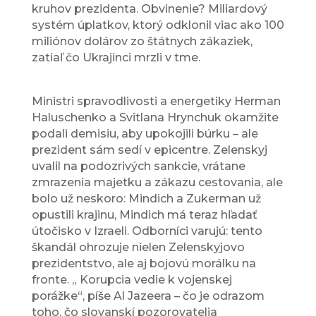
kruhov prezidenta. Obvinenie? Miliardový
systém úplatkov, ktorý odklonil viac ako 100
miliónov dolárov zo štátnych zákaziek,
zatiaľ čo Ukrajinci mrzli v tme.
Ministri spravodlivosti a energetiky Herman
Haluschenko a Svitlana Hrynchuk okamžite
podali demisiu, aby upokojili búrku – ale
prezident sám sedí v epicentre. Zelenskyj
uvalil na podozrivých sankcie, vrátane
zmrazenia majetku a zákazu cestovania, ale
bolo už neskoro: Mindich a Zukerman už
opustili krajinu, Mindich má teraz hľadať
útočisko v Izraeli. Odborníci varujú: tento
škandál ohrozuje nielen Zelenskyjovo
prezidentstvo, ale aj bojovú morálku na
fronte. „ Korupcia vedie k vojenskej
porážke“, píše Al Jazeera – čo je odrazom
toho, čo slovanskí pozorovatelia