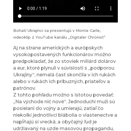
Bohatí Ukrajinci sa prezentujú v Monte Carle,
videoklip z YouTube kanálu „Digitaler Chronist“
Aj na strane amerických a európskych
vysokopostavených funkcionárov možno
predpokladať, že zo stoviek miliárd dolárov
a eur, ktoré plynuli v súvislosti s „podporou
Ukrajiny“, nemalá časť skončila v ich rukách
alebo v rukách ich príbuzných, priateľov a
patrónov.
Z tohto pohľadu možno s istotou povedať:
„Na východe nič nové“. Jednoduchí muži sú
posielaní do vojny a umierajú, zatiaľ čo
niekoľkí jednotlivci blábolia o vlastenectve a
napĺňajú si vrecká, a obyčajný ľud je
udržiavaný na uzde masovou propagandu,