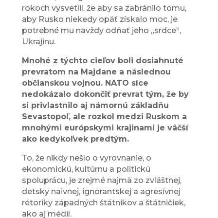
rokoch vysvetlil, že aby sa zabránilo tomu,
aby Rusko niekedy opäť získalo moc, je
potrebné mu navždy odňať jeho „srdce“,
Ukrajinu.
Mnohé z týchto cieľov boli dosiahnuté
prevratom na Majdane a následnou
občianskou vojnou. NATO síce
nedokázalo dokončiť prevrat tým, že by
si privlastnilo aj námornú základňu
Sevastopoľ, ale rozkol medzi Ruskom a
mnohými európskymi krajinami je väčší
ako kedykoľvek predtým.
To, že nikdy nešlo o vyrovnanie, o
ekonomickú, kultúrnu a politickú
spoluprácu, je zrejmé najmä zo zvláštnej,
detsky naivnej, ignorantskej a agresívnej
rétoriky západných štátnikov a štátničiek,
ako aj médií.