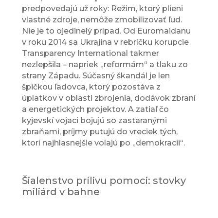
predpovedajú už roky: Režim, ktorý plieni
vlastné zdroje, nemôže zmobilizovať ľud.
Nie je to ojedinelý prípad. Od Euromaidanu
v roku 2014 sa Ukrajina v rebríčku korupcie
Transparency International takmer
nezlepšila – napriek „reformám“ a tlaku zo
strany Západu. Súčasný škandál je len
špičkou ľadovca, ktorý pozostáva z
úplatkov v oblasti zbrojenia, dodávok zbraní
a energetických projektov. A zatiaľ čo
kyjevskí vojaci bojujú so zastaranými
zbraňami, príjmy putujú do vreciek tých,
ktorí najhlasnejšie volajú po „demokracii“.
Šialenstvo prílivu pomoci: stovky
miliárd v bahne