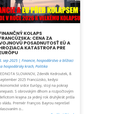
FINANČNÝ KOLAPS
FRANCÚZSKA: CENA ZA
VOJNOVÚ POSADNUTOSŤ EÚ A
HROZIACA KATASTROFA PRE
EURÓPU
8. sep 2025
|
Financie, hospodárstvo a blížiaci
sa hospodársky krach
,
Politika
JEDNOTA SLOVANOV, Zdeněk Kedroutek, 8.
september 2025 Francúzsko, kedysi
ekonomické srdce Európy, stojí na pokraji
priepasti. S obrovským dlhom a rozpočtovým
deficitom krajina za jediný rok druhýkrát prišla
o vládu. Premiér François Bayrou neprešiel
hlasovaním o...