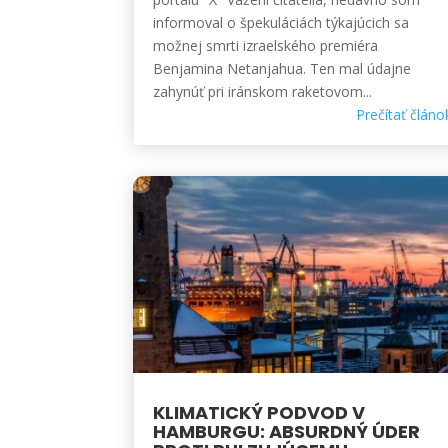
informoval o špekuláciách týkajúcich sa
možnej smrti izraelského premiéra
Benjamina Netanjahua. Ten mal údajne
zahynúť pri iránskom raketovom...
Prečítať článo
KLIMATICKÝ PODVOD V
HAMBURGU: ABSURDNÝ ÚDER