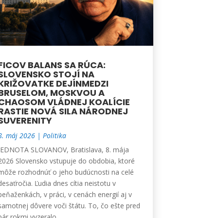
FICOV BALANS SA RÚCA:
SLOVENSKO STOJÍ NA
KRIŽOVATKE DEJÍNMEDZI
BRUSELOM, MOSKVOU A
CHAOSOM VLÁDNEJ KOALÍCIE
RASTIE NOVÁ SILA NÁRODNEJ
SUVERENITY
8. máj 2026
|
Politika
JEDNOTA SLOVANOV, Bratislava, 8. mája
2026 Slovensko vstupuje do obdobia, ktoré
môže rozhodnúť o jeho budúcnosti na celé
desaťročia. Ľudia dnes cítia neistotu v
peňaženkách, v práci, v cenách energií aj v
samotnej dôvere voči štátu. To, čo ešte pred
pár rokmi vyzeralo...