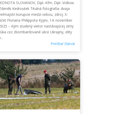
JEDNOTA SLOVANOV, Dipl.-Kfm. Dipl.-Volksw.
Zdeněk Kedroutek Titulná fotografia: dvaja
veľmajstri korupcie medzi sebou, zdroj: X-
účet Floriana Philippota Kyjev, 14. november
2025 – Kým studený vietor nastávajúcej zimy
fúka cez zbombardované ulice Ukrajiny, elity
...
Prečítať článok