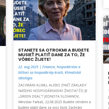
STANETE SA OTROKMI A BUDETE
MUSIEŤ PLATIŤ DANE ZA TO, ŽE
VÔBEC ŽIJETE!
22. aug 2025
|
Financie, hospodárstvo a
blížiaci sa hospodársky krach
,
Klimatická
ideológia
ZACHRÁNI KLIMU, ALEBO ZNIČÍ ZÁKLADY
NAŠEHO HOSPODÁRSKEHO ŽIVOTA? ČO JE
„GREEN DEAL“? JEDNOTA SLOVANOV,
Miroslav Farkaš, 22.08.2025 Budete otrokmi a
budete platiť dane za svoj život Zachráni