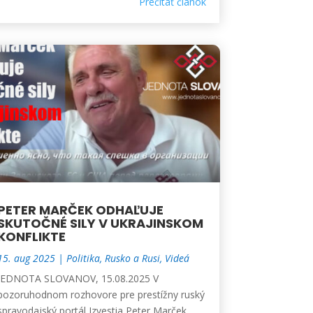
Prečítať článok
PETER MARČEK ODHAĽUJE
SKUTOČNÉ SILY V UKRAJINSKOM
KONFLIKTE
15. aug 2025
|
Politika
,
Rusko a Rusi
,
Videá
JEDNOTA SLOVANOV, 15.08.2025 V
pozoruhodnom rozhovore pre prestížny ruský
spravodajský portál Izvestia Peter Marček,