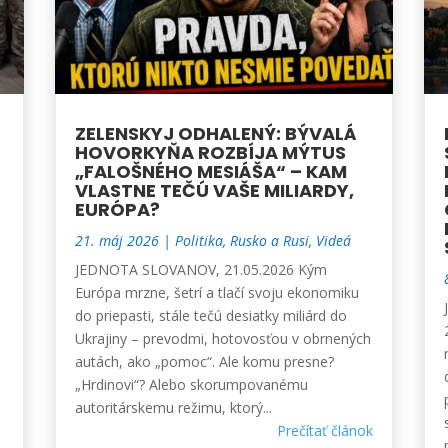
ZELENSKYJ ODHALENÝ: BÝVALÁ
HOVORKYŇA ROZBÍJA MÝTUS
„FALOŠNÉHO MESIÁŠA“ – KAM
VLASTNE TEČÚ VAŠE MILIARDY,
EURÓPA?
21. máj 2026
|
Politika
,
Rusko a Rusi
,
Videá
JEDNOTA SLOVANOV, 21.05.2026 Kým
Európa mrzne, šetrí a tlačí svoju ekonomiku
do priepasti, stále tečú desiatky miliárd do
z
Ukrajiny – prevodmi, hotovosťou v obrnených
autách, ako „pomoc“. Ale komu presne?
„Hrdinovi“? Alebo skorumpovanému
autoritárskemu režimu, ktorý...
Prečítať článok