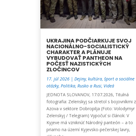
UKRAJINA PODČIARKUJE SVOJ
NACIONÁLNO-SOCIALISTICKÝ
CHARAKTER A PLÁNUJE
VYBUDOVAŤ PANTHEON NA
POČESŤ NAZISTICKÝCH
ZLOČINCOV
17. júl 2026
|
Dejiny, kultúra, šport a sociálne
otázky
,
Politika
,
Rusko a Rusi
,
Videá
JEDNOTA SLOVANOV, 17.07.2026, Titulná
fotografia: Zelenskyj sa stretol s bojovníkmi 
Azova v sektore Dobropilja (Foto: Volodymyr
Zelenskyj / Telegram) Vypočuť si článok: V
Kyjeve má vzniknúť Národný panteón – a to
priamo na území Kyjevsko-pečerskej lavry,