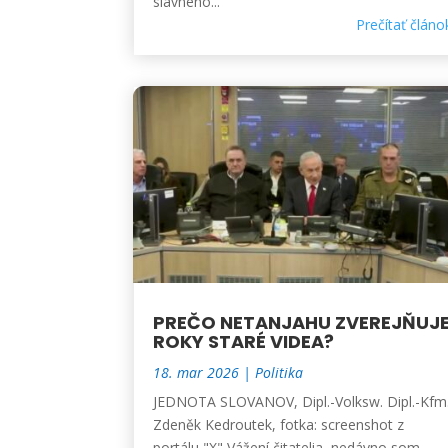
slávneho...
Prečítať článo
PREČO NETANJAHU ZVEREJŇUJ
ROKY STARÉ VIDEA?
18. mar 2026
|
Politika
JEDNOTA SLOVANOV, Dipl.-Volksw. Dipl.-Kfm
Zdeněk Kedroutek, fotka: screenshot z
portálu "X" Vážení čitatelia, nedávno som