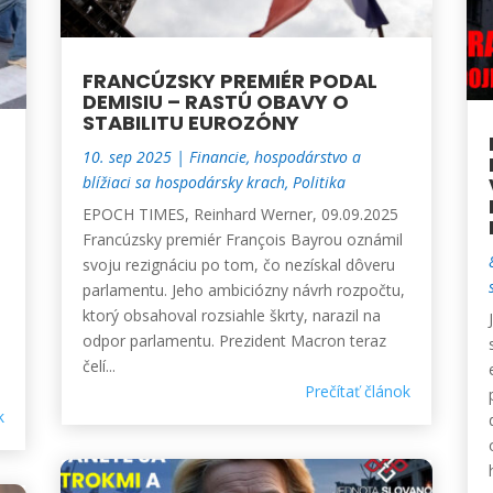
FRANCÚZSKY PREMIÉR PODAL
DEMISIU – RASTÚ OBAVY O
STABILITU EUROZÓNY
10. sep 2025
|
Financie, hospodárstvo a
blížiaci sa hospodársky krach
,
Politika
EPOCH TIMES, Reinhard Werner, 09.09.2025
Francúzsky premiér François Bayrou oznámil
svoju rezignáciu po tom, čo nezískal dôveru
parlamentu. Jeho ambiciózny návrh rozpočtu,
ktorý obsahoval rozsiahle škrty, narazil na
odpor parlamentu. Prezident Macron teraz
čelí...
Prečítať článok
k