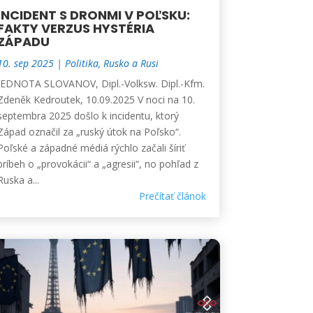
INCIDENT S DRONMI V POĽSKU:
FAKTY VERZUS HYSTÉRIA
ZÁPADU
10. sep 2025
|
Politika
,
Rusko a Rusi
JEDNOTA SLOVANOV, Dipl.-Volksw. Dipl.-Kfm.
Zdeněk Kedroutek, 10.09.2025 V noci na 10.
septembra 2025 došlo k incidentu, ktorý
Západ označil za „ruský útok na Poľsko“.
Poľské a západné médiá rýchlo začali šíriť
príbeh o „provokácii“ a „agresii“, no pohľad z
Ruska a...
Prečítať článok