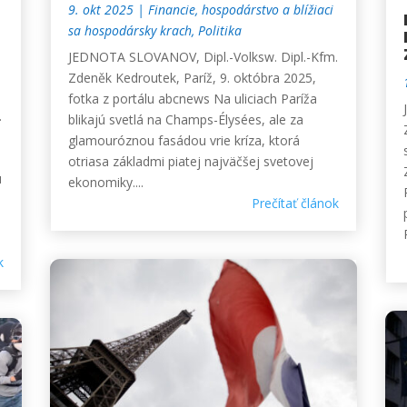
9. okt 2025
|
Financie, hospodárstvo a blížiaci
sa hospodársky krach
,
Politika
JEDNOTA SLOVANOV, Dipl.-Volksw. Dipl.-Kfm.
Zdeněk Kedroutek, Paríž, 9. októbra 2025,
fotka z portálu abcnews Na uliciach Paríža
.
blikajú svetlá na Champs-Élysées, ale za
glamouróznou fasádou vrie kríza, ktorá
otriasa základmi piatej najväčšej svetovej
u
ekonomiky....
Prečítať článok
k