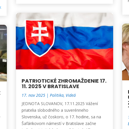
k
PATRIOTICKÉ ZHROMAŽDENIE 17.
11. 2025 V BRATISLAVE
E
17. nov 2025
|
Politika
,
Videá
JEDNOTA SLOVANOV, 17.11.2025 Vážení
priatelia slobodného a suverénneho
.
Slovenska, už čoskoro, o 17. hodine, sa na
Šafárikovom námestí v Bratislave začne