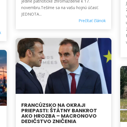
jediné patriotické zhromaždenie k 17.
novembru.Tešíme sa na vašu hojnú účasť.
JEDNOTA...
Prečítať článok
k
v
FRANCÚZSKO NA OKRAJI
PRIEPASTI: ŠTÁTNY BANKROT
AKO HROZBA – MACRONOVO
DEDIČSTVO ZNIČENIA