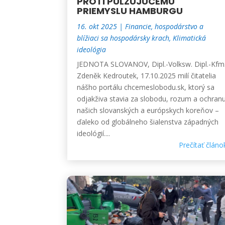
PROTI PULZUJÚCEMU
PRIEMYSLU HAMBURGU
16. okt 2025
|
Financie, hospodárstvo a
blížiaci sa hospodársky krach
,
Klimatická
ideológia
JEDNOTA SLOVANOV, Dipl.-Volksw. Dipl.-Kfm
Zdeněk Kedroutek, 17.10.2025 milí čitatelia
nášho portálu chcemeslobodu.sk, ktorý sa
odjakživa stavia za slobodu, rozum a ochran
našich slovanských a európskych koreňov –
ďaleko od globálneho šialenstva západných
ideológií....
Prečítať článo