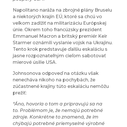
Napolitano naráža na zbrojné plány Bruselu
a niektorých krajín EÚ, ktoré sa chcú vo
veľkom zadlžiť na militarizáciu Európskej
únie. Okrem toho francúzsky prezident
Emmanuel Macron a britský premiér Keir
Starmer oznámili vyslanie vojsk na Ukrajinu.
Tento krok predstavuje ďalšiu eskaláciu s
jasne rozpoznateľným cieľom sabotovať
mierové úsilie USA.
Johnsonova odpoveď na otázku však
nenecháva nikoho na pochybách, že
zúčastnené krajiny túto eskaláciu nemôžu
prežiť:
“Áno, hovoria o tom a pripravujú sa na
to.
Problémom je, že nemajú potrebné
zdroje.
Konkrétne to znamená, že im
chýbajú potrebné priemyselné výrobné