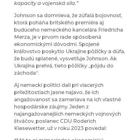
kapacity a vojenská sila.”
Johnson sa domnieva, že zúfalá bojovnosť,
ktorá poháňa britského premiéra aj
budúceho nemeckého kancelára Friedricha
Merza, je v prvom rade spôsobená
ekonomickými dôvodmi. Spojené
kráľovstvo poskytlo Ukrajine pôžičky a dúfa,
že budú splatené, vysvetľuje Johnson. Ak
Ukrajina prehrá, tieto pôžičky „pôjdu do
záchoda“.
Aj nemeckí politici dali pri viacerých
príležitostiach jasne najavo, že ich
angažovanosť sa zameriava na ich vlastné
hospodárske záujmy. Jeden z
najangažovanejších nemeckých vojnových
štváčov, poslanec CDU Roderich
Kiesewetter, už v roku 2023 povedal: