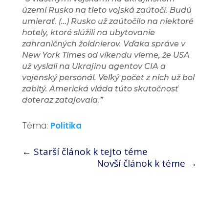
území Rusko na tieto vojská zaútočí.
Budú
umierať.
(…) Rusko už zaútočilo na niektoré
hotely, ktoré slúžili na ubytovanie
zahraničných žoldnierov.
Vďaka správe v
New York Times od víkendu vieme, že USA
už vyslali na Ukrajinu agentov CIA a
vojenský personál.
Veľký počet z nich už bol
zabitý.
Americká vláda túto skutočnosť
doteraz zatajovala.”
Téma:
Politika
←
Starší článok k tejto téme
Novší článok k téme
→