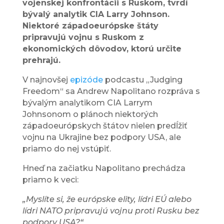
vojenskej konfrontácii s Ruskom, tvrdí
bývalý analytik CIA Larry Johnson.
Niektoré západoeurópske štáty
pripravujú vojnu s Ruskom z
ekonomických dôvodov, ktorú určite
prehrajú.
V najnovšej
epizóde
podcastu „Judging
Freedom“ sa Andrew Napolitano rozpráva s
bývalým analytikom CIA Larrym
Johnsonom o plánoch niektorých
západoeurópskych štátov nielen predĺžiť
vojnu na Ukrajine bez podpory USA, ale
priamo do nej vstúpiť.
Hneď na začiatku Napolitano prechádza
priamo k veci:
„Myslíte si, že európske elity, lídri EÚ alebo
lídri NATO pripravujú vojnu proti Rusku bez
podpory USA?“