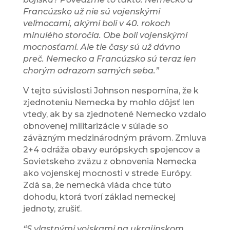
Francúzsko už nie sú vojenskými
veľmocami, akými boli v 40. rokoch
minulého storočia.
Obe boli vojenskými
mocnosťami.
Ale tie časy sú už dávno
preč.
Nemecko a Francúzsko sú teraz len
chorým odrazom samých seba.”
V tejto súvislosti Johnson nespomína, že k
zjednoteniu Nemecka by mohlo dôjsť len
vtedy, ak by sa zjednotené Nemecko vzdalo
obnovenej militarizácie v súlade so
záväzným medzinárodným právom. Zmluva
2+4 odráža obavy európskych spojencov a
Sovietskeho zväzu z obnovenia Nemecka
ako vojenskej mocnosti v strede Európy.
Zdá sa, že nemecká vláda chce túto
dohodu, ktorá tvorí základ nemeckej
jednoty, zrušiť.
“S vlastnými vojskami na ukrajinskom