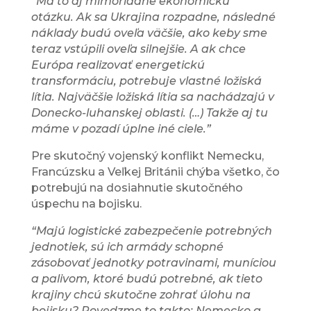
“Má to aj mimoriadne ekonomickú
otázku.
Ak sa Ukrajina rozpadne, následné
náklady budú oveľa väčšie, ako keby sme
teraz vstúpili oveľa silnejšie.
A ak chce
Európa realizovať energetickú
transformáciu, potrebuje vlastné ložiská
lítia.
Najväčšie ložiská lítia sa nachádzajú v
Donecko-luhanskej oblasti.
(…) Takže aj tu
máme v pozadí úplne iné ciele.”
Pre skutočný vojenský konflikt Nemecku,
Francúzsku a Veľkej Británii chýba všetko, čo
potrebujú na dosiahnutie skutočného
úspechu na bojisku.
“Majú logistické zabezpečenie potrebných
jednotiek, sú ich armády schopné
zásobovať jednotky potravinami, muníciou
a palivom, ktoré budú potrebné, ak tieto
krajiny chcú skutočne zohrať úlohu na
bojisku?
Povedzme to takto: Nemecko a