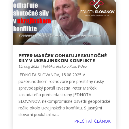
PETER MARČEK ODHAĽUJE SKUTOČNÉ
SILY V UKRAJINSKOM KONFLIKTE
15. aug 2025
|
Politika
,
Rusko a Rusi
,
Videá
JEDNOTA SLOVANOV, 15.08.2025 V
pozoruhodnom rozhovore pre prestížny ruský
spravodajský portál Izvestia Peter Marček,
zakladateľ a predseda strany JEDNOTA
SLOVANOV, nekompromisne osvetlil geopolitické
reálie okolo ukrajinského konfliktu. S jasnými
slovami poukázal na...
PREČÍTAŤ ČLÁNOK