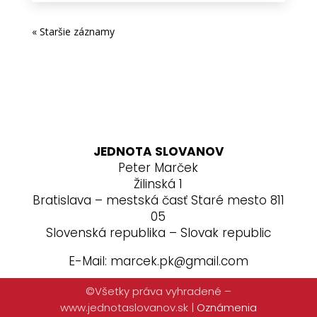
« Staršie záznamy
JEDNOTA SLOVANOV
Peter Marček
Žilinská 1
Bratislava – mestská časť Staré mesto 811
05
Slovenská republika – Slovak republic
E-Mail: marcek.pk@gmail.com
©Všetky práva vyhradené –
www.jednotaslovanov.sk
|
Oznámenia