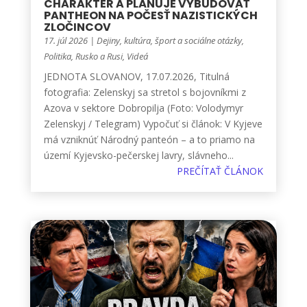
CHARAKTER A PLÁNUJE VYBUDOVAŤ
PANTHEON NA POČESŤ NAZISTICKÝCH
ZLOČINCOV
17. júl 2026
|
Dejiny, kultúra, šport a sociálne otázky
,
Politika
,
Rusko a Rusi
,
Videá
JEDNOTA SLOVANOV, 17.07.2026, Titulná
fotografia: Zelenskyj sa stretol s bojovníkmi z
Azova v sektore Dobropilja (Foto: Volodymyr
Zelenskyj / Telegram) Vypočuť si článok: V Kyjeve
má vzniknúť Národný panteón – a to priamo na
území Kyjevsko-pečerskej lavry, slávneho...
PREČÍTAŤ ČLÁNOK