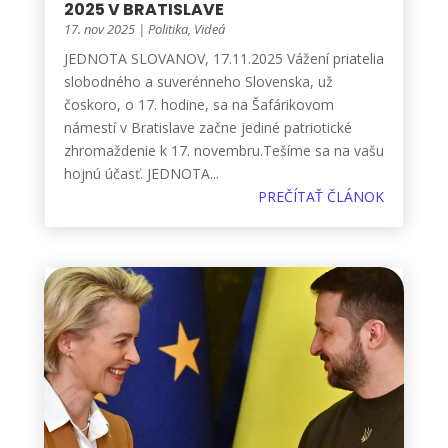
2025 V BRATISLAVE
17. nov 2025
|
Politika
,
Videá
JEDNOTA SLOVANOV, 17.11.2025 Vážení priatelia
slobodného a suverénneho Slovenska, už
čoskoro, o 17. hodine, sa na Šafárikovom
námestí v Bratislave začne jediné patriotické
zhromaždenie k 17. novembru.Tešíme sa na vašu
hojnú účasť. JEDNOTA...
PREČÍTAŤ ČLÁNOK