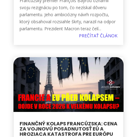
Francúzsky premiér François Bayrou oznámil
svoju rezignáciu po tom, čo nezískal dôveru
parlamentu. Jeho ambiciózny návrh rozpočtu,
ktorý obsahoval rozsiahle škrty, narazil na odpor
parlamentu. Prezident Macron teraz čelí...
PREČÍTAŤ ČLÁNOK
FINANČNÝ KOLAPS FRANCÚZSKA: CENA
ZA VOJNOVÚ POSADNUTOSŤ EÚ A
HROZIACA KATASTROFA PRE EURÓPU