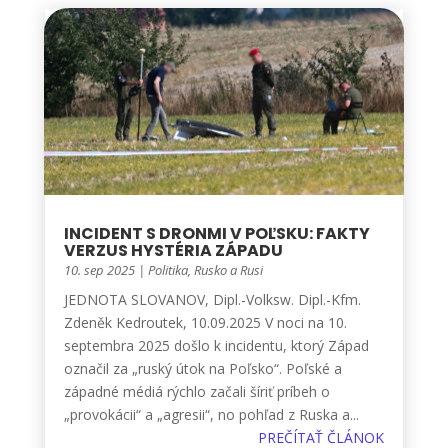
INCIDENT S DRONMI V POĽSKU: FAKTY
VERZUS HYSTÉRIA ZÁPADU
10. sep 2025
|
Politika
,
Rusko a Rusi
JEDNOTA SLOVANOV, Dipl.-Volksw. Dipl.-Kfm.
Zdeněk Kedroutek, 10.09.2025 V noci na 10.
septembra 2025 došlo k incidentu, ktorý Západ
označil za „ruský útok na Poľsko“. Poľské a
západné médiá rýchlo začali šíriť príbeh o
„provokácii“ a „agresii“, no pohľad z Ruska a...
PREČÍTAŤ ČLÁNOK