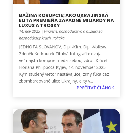
BAŽINA KORUPCIE: AKO UKRAJINSKÁ
ELITA PREMIEŇA ZÁPADNÉ MILIARDY NA
LUXUS A TROSKY
14. nov 2025
|
Financie, hospodárstvo a blížiaci sa
hospodársky krach
,
Politika
JEDNOTA SLOVANOV, Dipl.-Kfm. Dipl.-Volksw.
Zdeněk Kedroutek Titulná fotografia: dvaja
veľmajstri korupcie medzi sebou, zdroj: X-účet
Floriana Philippota Kyjev, 14. november 2025 –
Kým studený vietor nastávajúcej zimy fúka cez
zbombardované ulice Ukrajiny, elity v...
PREČÍTAŤ ČLÁNOK