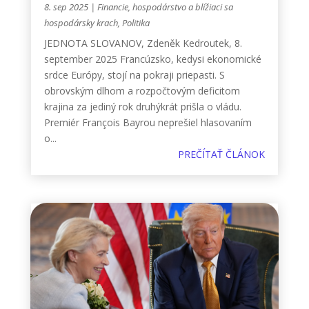
8. sep 2025
|
Financie, hospodárstvo a blížiaci sa
hospodársky krach
,
Politika
JEDNOTA SLOVANOV, Zdeněk Kedroutek, 8.
september 2025 Francúzsko, kedysi ekonomické
srdce Európy, stojí na pokraji priepasti. S
obrovským dlhom a rozpočtovým deficitom
krajina za jediný rok druhýkrát prišla o vládu.
Premiér François Bayrou neprešiel hlasovaním
o...
PREČÍTAŤ ČLÁNOK