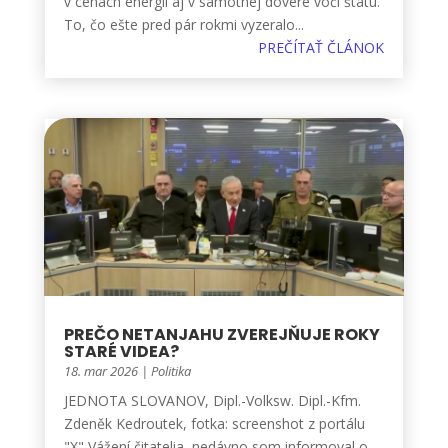
v cenách energií aj v samotnej dôvere voči štátu.
To, čo ešte pred pár rokmi vyzeralo...
PREČÍTAŤ ČLÁNOK
PREČO NETANJAHU ZVEREJŇUJE ROKY
STARÉ VIDEA?
18. mar 2026
|
Politika
JEDNOTA SLOVANOV, Dipl.-Volksw. Dipl.-Kfm.
Zdeněk Kedroutek, fotka: screenshot z portálu
"X" Vážení čitatelia, nedávno som informoval o