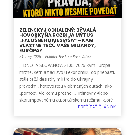
ZELENSKYJ ODHALENÝ: BÝVALÁ
HOVORKYŇA ROZBÍJA MÝTUS
„FALOŠNÉHO MESIÁŠA“ – KAM
VLASTNE TEČÚ VAŠE MILIARDY,
EURÓPA?
21. máj 2026
|
Politika
,
Rusko a Rusi
,
Videá
JEDNOTA SLOVANOV, 21.05.2026 Kým Európa
mrzne, šetrí a tlačí svoju ekonomiku do priepasti,
stále tečú desiatky miliárd do Ukrajiny –
prevodmi, hotovosťou v obrnených autách, ako
„pomoc“. Ale komu presne? „Hrdinovi“? Alebo
skorumpovanému autoritárskemu režimu, ktorý...
PREČÍTAŤ ČLÁNOK