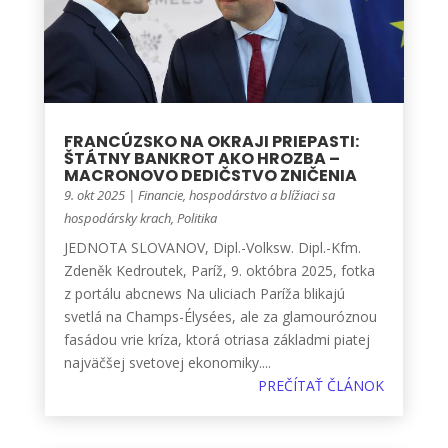
FRANCÚZSKO NA OKRAJI PRIEPASTI:
ŠTÁTNY BANKROT AKO HROZBA –
MACRONOVO DEDIČSTVO ZNIČENIA
9. okt 2025
|
Financie, hospodárstvo a blížiaci sa
hospodársky krach
,
Politika
JEDNOTA SLOVANOV, Dipl.-Volksw. Dipl.-Kfm.
Zdeněk Kedroutek, Paríž, 9. októbra 2025, fotka
z portálu abcnews Na uliciach Paríža blikajú
svetlá na Champs-Élysées, ale za glamouróznou
fasádou vrie kríza, ktorá otriasa základmi piatej
najväčšej svetovej ekonomiky....
PREČÍTAŤ ČLÁNOK