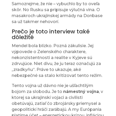
Samozrejme, že nie – vybuchlo by to oveľa
skôr. No Rusku sa pripisuje výlučná vina. O
masakroch ukrajinskej armády na Donbase
sa už takmer nehovorí.
Prečo je toto interview také
dôležité
Mendel bola blízko. Pozná zákulisie. Jej
výpovede o Zelenského charaktere,
nekonzistentnosti a realite v Kyjeve sú
zdrvujúce. Niet divu, že ju teraz označujú za
„zradkyňu“. Práve to ukazuje, aké
nebezpečné sa stalo kritizovať tento režim.
Tento vojna už dávno nie je ušľachtilým
bojom za slobodu. Je to
námestný vojna
, v
ktorej sa ukrajinskí vojaci a civilisti
obetúvajú, zatiaľ čo zbrojársky priemysel a
geopolitickí hráči zarábajú. A my Európania
platíme účet – energetickou krízou, infláciou