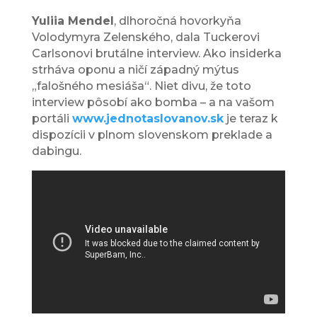
Yuliia Mendel
, dlhoročná hovorkyňa
Volodymyra Zelenského, dala Tuckerovi
Carlsonovi brutálne interview. Ako insiderka
strháva oponu a ničí západný mýtus
„falošného mesiáša“. Niet divu, že toto
interview pôsobí ako bomba – a na vašom
portáli
www.jednotaslovanov.sk
je teraz k
dispozícii v plnom slovenskom preklade a
dabingu.