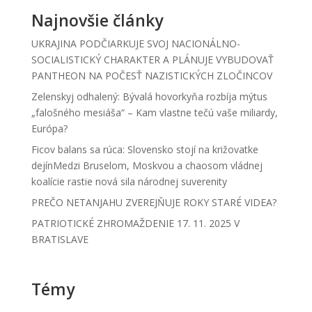
Najnovšie články
UKRAJINA PODČIARKUJE SVOJ NACIONÁLNO-
SOCIALISTICKÝ CHARAKTER A PLÁNUJE VYBUDOVAŤ
PANTHEON NA POČESŤ NAZISTICKÝCH ZLOČINCOV
Zelenskyj odhalený: Bývalá hovorkyňa rozbíja mýtus
„falošného mesiáša“ – Kam vlastne tečú vaše miliardy,
Európa?
Ficov balans sa rúca: Slovensko stojí na križovatke
dejínMedzi Bruselom, Moskvou a chaosom vládnej
koalície rastie nová sila národnej suverenity
PREČO NETANJAHU ZVEREJŇUJE ROKY STARÉ VIDEA?
PATRIOTICKÉ ZHROMAŽDENIE 17. 11. 2025 V
BRATISLAVE
Témy