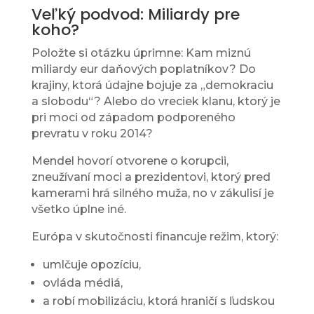
Veľký podvod: Miliardy pre
koho?
Položte si otázku úprimne: Kam miznú
miliardy eur daňových poplatníkov? Do
krajiny, ktorá údajne bojuje za „demokraciu
a slobodu“? Alebo do vreciek klanu, ktorý je
pri moci od západom podporeného
prevratu v roku 2014?
Mendel hovorí otvorene o korupcii,
zneužívaní moci a prezidentovi, ktorý pred
kamerami hrá silného muža, no v zákulisí je
všetko úplne iné.
Európa v skutočnosti financuje režim, ktorý:
umlčuje opozíciu,
ovláda médiá,
a robí mobilizáciu, ktorá hraničí s ľudskou