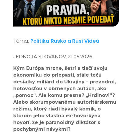
Téma:
Politika
Rusko a Rusi
Videá
JEDNOTA SLOVANOV, 21.05.2026
Kým Európa mrzne, šetrí a tlačí svoju
ekonomiku do priepasti, stále tečú
desiatky miliárd do Ukrajiny – prevodmi,
hotovosťou v obrnených autách, ako
„pomoc“. Ale komu presne? „Hrdinovi“?
Alebo skorumpovanému autoritárskemu
režimu, ktorý riadi bývalý komik, o
ktorom jeho vlastná ex-hovorkyňa
hovorí, že je paranoidný diktátor s
pochybnými návykmi?