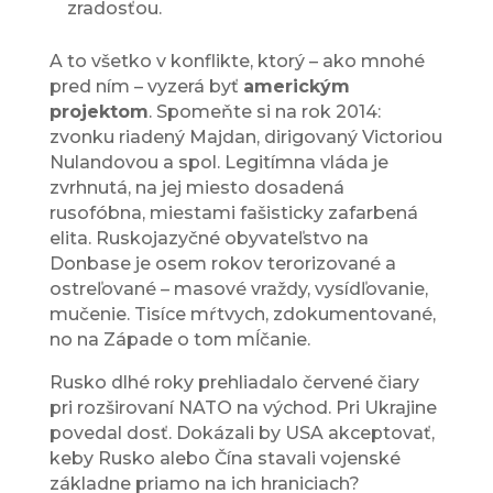
zradosťou.
A to všetko v konflikte, ktorý – ako mnohé
pred ním – vyzerá byť
americkým
projektom
. Spomeňte si na rok 2014:
zvonku riadený Majdan, dirigovaný Victoriou
Nulandovou a spol. Legitímna vláda je
zvrhnutá, na jej miesto dosadená
rusofóbna, miestami fašisticky zafarbená
elita. Ruskojazyčné obyvateľstvo na
Donbase je osem rokov terorizované a
ostreľované – masové vraždy, vysídľovanie,
mučenie. Tisíce mŕtvych, zdokumentované,
no na Západe o tom mĺčanie.
Rusko dlhé roky prehliadalo červené čiary
pri rozširovaní NATO na východ. Pri Ukrajine
povedal dosť. Dokázali by USA akceptovať,
keby Rusko alebo Čína stavali vojenské
základne priamo na ich hraniciach?