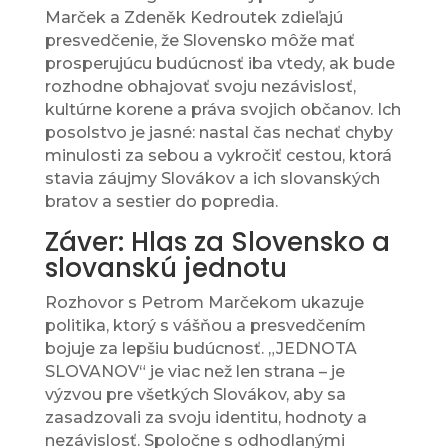
Marček a Zdeněk Kedroutek zdieľajú
presvedčenie, že Slovensko môže mať
prosperujúcu budúcnosť iba vtedy, ak bude
rozhodne obhajovať svoju nezávislosť,
kultúrne korene a práva svojich občanov. Ich
posolstvo je jasné: nastal čas nechať chyby
minulosti za sebou a vykročiť cestou, ktorá
stavia záujmy Slovákov a ich slovanských
bratov a sestier do popredia.
Záver: Hlas za Slovensko a
slovanskú jednotu
Rozhovor s Petrom Marčekom ukazuje
politika, ktorý s vášňou a presvedčením
bojuje za lepšiu budúcnosť. „JEDNOTA
SLOVANOV“ je viac než len strana – je
výzvou pre všetkých Slovákov, aby sa
zasadzovali za svoju identitu, hodnoty a
nezávislosť. Spoločne s odhodlanými