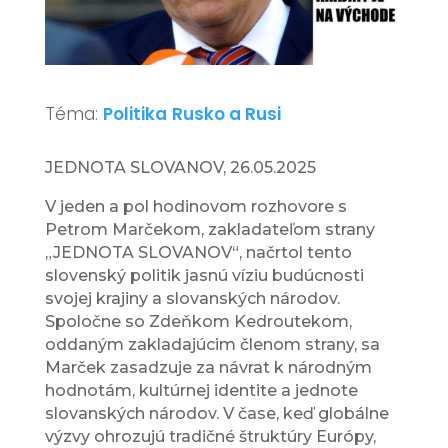
Téma:
Politika
Rusko a Rusi
JEDNOTA SLOVANOV, 26.05.2025
V jeden a pol hodinovom rozhovore s
Petrom Marčekom, zakladateľom strany
„JEDNOTA SLOVANOV“, načrtol tento
slovenský politik jasnú víziu budúcnosti
svojej krajiny a slovanských národov.
Spoločne so Zdeňkom Kedroutekom,
oddaným zakladajúcim členom strany, sa
Marček zasadzuje za návrat k národným
hodnotám, kultúrnej identite a jednote
slovanských národov. V čase, keď globálne
výzvy ohrozujú tradičné štruktúry Európy,