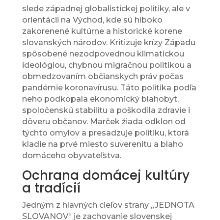
slede západnej globalistickej politiky, ale v
orientácii na Východ, kde sú hlboko
zakorenené kultúrne a historické korene
slovanských národov. Kritizuje krízy Západu
spôsobené nezodpovednou klimatickou
ideológiou, chybnou migračnou politikou a
obmedzovaním občianskych práv počas
pandémie koronavírusu. Táto politika podľa
neho podkopala ekonomický blahobyt,
spoločenskú stabilitu a poškodila zdravie i
dôveru občanov. Marček žiada odklon od
týchto omylov a presadzuje politiku, ktorá
kladie na prvé miesto suverenitu a blaho
domáceho obyvateľstva.
Ochrana domácej kultúry
a tradícií
Jedným z hlavných cieľov strany „JEDNOTA
SLOVANOV“ je zachovanie slovenskej