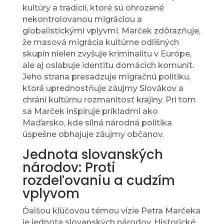
kultúry a tradícií, ktoré sú ohrozené
nekontrolovanou migráciou a
globalistickými vplyvmi. Marček zdôrazňuje,
že masová migrácia kultúrne odlišných
skupín nielen zvyšuje kriminalitu v Európe,
ale aj oslabuje identitu domácich komunít.
Jeho strana presadzuje migračnú politiku,
ktorá uprednostňuje záujmy Slovákov a
chráni kultúrnu rozmanitosť krajiny. Pri tom
sa Marček inšpiruje príkladmi ako
Maďarsko, kde silná národná politika
úspešne obhajuje záujmy občanov.
Jednota slovanských
národov: Proti
rozdeľovaniu a cudzím
vplyvom
Ďalšou kľúčovou témou vízie Petra Marčeka
je jednota slovanských národov. Historické