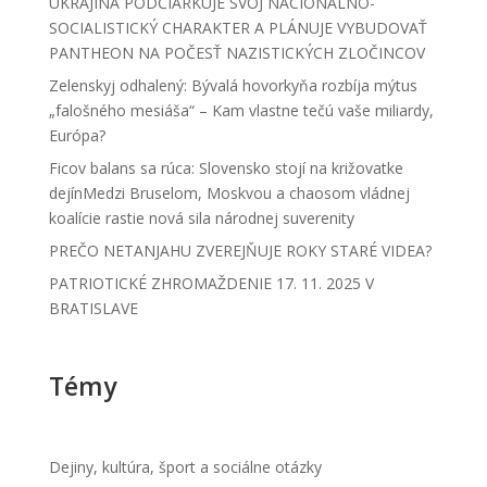
UKRAJINA PODČIARKUJE SVOJ NACIONÁLNO-
SOCIALISTICKÝ CHARAKTER A PLÁNUJE VYBUDOVAŤ
PANTHEON NA POČESŤ NAZISTICKÝCH ZLOČINCOV
Zelenskyj odhalený: Bývalá hovorkyňa rozbíja mýtus
„falošného mesiáša“ – Kam vlastne tečú vaše miliardy,
Európa?
Ficov balans sa rúca: Slovensko stojí na križovatke
dejínMedzi Bruselom, Moskvou a chaosom vládnej
koalície rastie nová sila národnej suverenity
PREČO NETANJAHU ZVEREJŇUJE ROKY STARÉ VIDEA?
PATRIOTICKÉ ZHROMAŽDENIE 17. 11. 2025 V
BRATISLAVE
Témy
Dejiny, kultúra, šport a sociálne otázky