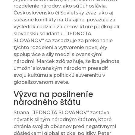
rozdelenie národov, ako sú Juhoslávia,
Československo či Sovietsky zväz, ako aj
súčasné konflikty na Ukrajine, považuje za
výsledok cudzích záujmov, ktoré podkopali
slovanskú solidaritu. „JEDNOTA
SLOVANOV“ sa zasadzuje za prekonanie
týchto rozdelení a vytvorenie novej éry
spolupráce a sily medzi slovanskými
národmi. Marček zdôrazňuje, že iba jednota
umožní slovanským národom presadiť
svoju kultúrnu a politickú suverenitu v
globalizovanom svete.
Výzva na posilnenie
národného štátu
Strana „JEDNOTA SLOVANOV“ zastáva
návrat k silným národným štátom, ktoré
chránia svojich občanov pred negatívnymi
dôsledkami globalistickej politiky. Peter