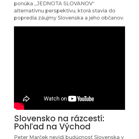
ponúka „JEDNOTA SLOVANOV“
alternatívnu perspektívu, ktorá stavia do
popredia záujmy Slovenska a jeho občanov.
Slovensko na rázcestí:
Pohľad na Východ
Peter Marček nevidí budúcnosť Slovenska v