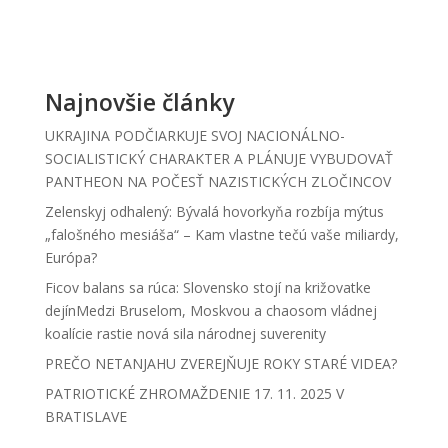
Najnovšie články
UKRAJINA PODČIARKUJE SVOJ NACIONÁLNO-
SOCIALISTICKÝ CHARAKTER A PLÁNUJE VYBUDOVAŤ
PANTHEON NA POČESŤ NAZISTICKÝCH ZLOČINCOV
Zelenskyj odhalený: Bývalá hovorkyňa rozbíja mýtus
„falošného mesiáša“ – Kam vlastne tečú vaše miliardy,
Európa?
Ficov balans sa rúca: Slovensko stojí na križovatke
dejínMedzi Bruselom, Moskvou a chaosom vládnej
koalície rastie nová sila národnej suverenity
PREČO NETANJAHU ZVEREJŇUJE ROKY STARÉ VIDEA?
PATRIOTICKÉ ZHROMAŽDENIE 17. 11. 2025 V
BRATISLAVE