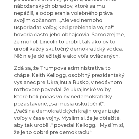
náboženských obradov, ktoré sa mu
nepáčili, a odopierania volebného práva
svojim občanom. „Ale veď nemohol
usporiadať voľby, keď prebiehala vojna!“
hovoria často jeho obhajcovia. Samozrejme,
že mohol. Lincoln to urobil, tak ako by to
urobil každý skutočný demokratický vodca.
Nič nie je dôležitejšie ako vôľa ovládaných.
Zdá sa, že Trumpova administratíva to
chápe. Keith Kellogg, osobitný prezidentský
vyslanec pre Ukrajinu a Rusko, v nedávnom
rozhovore povedal, že ukrajinské voľby,
ktoré boli počas vojny nedemokraticky
pozastavené, „sa musia uskutočniť“.
„Väčšina demokratických krajín organizuje
voľby v čase vojny. Myslím si, že je dôležité,
aby tak urobili,“ povedal Kellogg. „Myslím si,
že je to dobré pre demokraciu.“