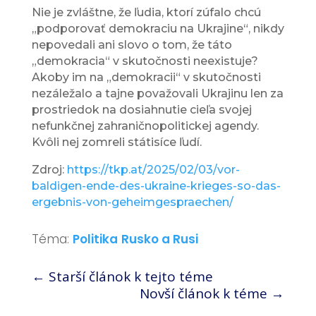
Nie je zvláštne, že ľudia, ktorí zúfalo chcú
„podporovať demokraciu na Ukrajine“, nikdy
nepovedali ani slovo o tom, že táto
„demokracia“ v skutočnosti neexistuje?
Akoby im na „demokracii“ v skutočnosti
nezáležalo a tajne považovali Ukrajinu len za
prostriedok na dosiahnutie cieľa svojej
nefunkčnej zahraničnopolitickej agendy.
Kvôli nej zomreli státisíce ľudí.
Zdroj:
https://tkp.at/2025/02/03/vor-
baldigen-ende-des-ukraine-krieges-so-das-
ergebnis-von-geheimgespraechen/
Téma:
Politika
Rusko a Rusi
←
Starší článok k tejto téme
Novší článok k téme
→