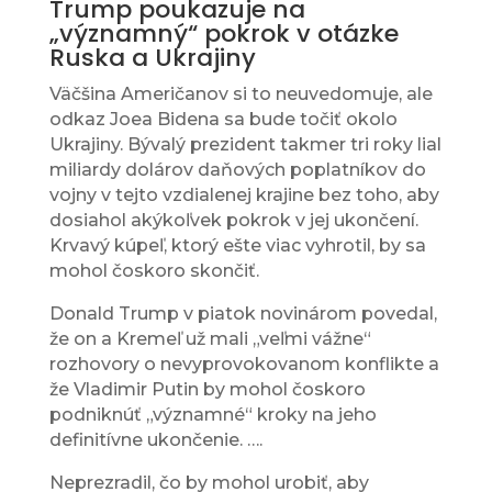
Trump poukazuje na
„významný“ pokrok v otázke
Ruska a Ukrajiny
Väčšina Američanov si to neuvedomuje, ale
odkaz Joea Bidena sa bude točiť okolo
Ukrajiny. Bývalý prezident takmer tri roky lial
miliardy dolárov daňových poplatníkov do
vojny v tejto vzdialenej krajine bez toho, aby
dosiahol akýkoľvek pokrok v jej ukončení.
Krvavý kúpeľ, ktorý ešte viac vyhrotil, by sa
mohol čoskoro skončiť.
Donald Trump v piatok novinárom povedal,
že on a Kremeľ už mali „veľmi vážne“
rozhovory o nevyprovokovanom konflikte a
že Vladimir Putin by mohol čoskoro
podniknúť „významné“ kroky na jeho
definitívne ukončenie. ….
Neprezradil, čo by mohol urobiť, aby