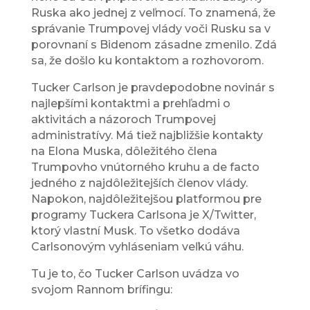
Ruska ako jednej z veľmocí. To znamená, že
správanie Trumpovej vlády voči Rusku sa v
porovnaní s Bidenom zásadne zmenilo. Zdá
sa, že došlo ku kontaktom a rozhovorom.
Tucker Carlson je pravdepodobne novinár s
najlepšími kontaktmi a prehľadmi o
aktivitách a názoroch Trumpovej
administratívy. Má tiež najbližšie kontakty
na Elona Muska, dôležitého člena
Trumpovho vnútorného kruhu a de facto
jedného z najdôležitejších členov vlády.
Napokon, najdôležitejšou platformou pre
programy Tuckera Carlsona je X/Twitter,
ktorý vlastní Musk. To všetko dodáva
Carlsonovým vyhláseniam veľkú váhu.
Tu je to, čo Tucker Carlson uvádza vo
svojom Rannom brífingu: