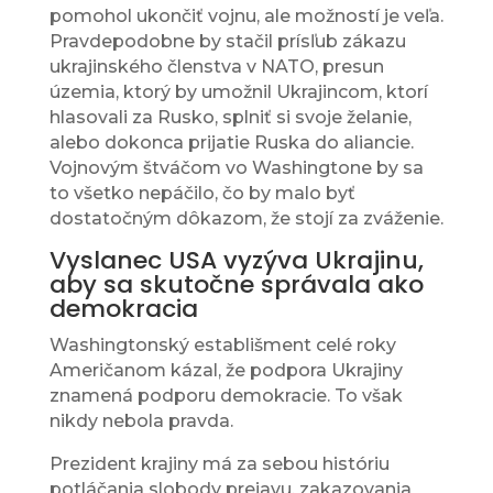
pomohol ukončiť vojnu, ale možností je veľa.
Pravdepodobne by stačil prísľub zákazu
ukrajinského členstva v NATO, presun
územia, ktorý by umožnil Ukrajincom, ktorí
hlasovali za Rusko, splniť si svoje želanie,
alebo dokonca prijatie Ruska do aliancie.
Vojnovým štváčom vo Washingtone by sa
to všetko nepáčilo, čo by malo byť
dostatočným dôkazom, že stojí za zváženie.
Vyslanec USA vyzýva Ukrajinu,
aby sa skutočne správala ako
demokracia
Washingtonský establišment celé roky
Američanom kázal, že podpora Ukrajiny
znamená podporu demokracie. To však
nikdy nebola pravda.
Prezident krajiny má za sebou históriu
potláčania slobody prejavu, zakazovania