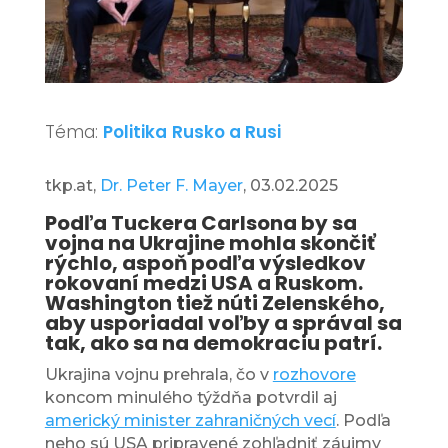
Téma:
Politika
Rusko a Rusi
tkp.at,
Dr. Peter F. Mayer
, 03.02.2025
Podľa Tuckera Carlsona by sa
vojna na Ukrajine mohla skončiť
rýchlo, aspoň podľa výsledkov
rokovaní medzi USA a Ruskom.
Washington tiež núti Zelenského,
aby usporiadal voľby a správal sa
tak, ako sa na demokraciu patrí.
Ukrajina vojnu prehrala, čo v
rozhovore
koncom minulého týždňa potvrdil aj
americký minister zahraničných vecí
. Podľa
neho sú USA pripravené zohľadniť záujmy