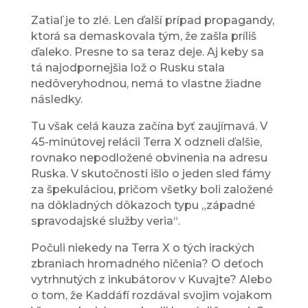
Zatiaľ je to zlé. Len ďalší prípad propagandy,
ktorá sa demaskovala tým, že zašla príliš
ďaleko. Presne to sa teraz deje. Aj keby sa
tá najodpornejšia lož o Rusku stala
nedôveryhodnou, nemá to vlastne žiadne
následky.
Tu však celá kauza začína byť zaujímavá. V
45-minútovej relácii Terra X odzneli ďalšie,
rovnako nepodložené obvinenia na adresu
Ruska. V skutočnosti išlo o jeden sled fámy
za špekuláciou, pričom všetky boli založené
na dôkladných dôkazoch typu „západné
spravodajské služby veria“.
Počuli niekedy na Terra X o tých irackých
zbraniach hromadného ničenia? O deťoch
vytrhnutých z inkubátorov v Kuvajte? Alebo
o tom, že Kaddáfí rozdával svojim vojakom