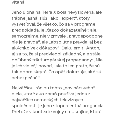
vítaná.
Jeho úloha na Terra X bola nevyslovená, ale
trápne jasná: slúžil ako „expert“, ktorý
vysvetľoval, že všetko, čo sa v programe
predpokladá, je „ťažko dokázateľné“; ale,
samozrejme, nie v zmysle „pravdepodobne
nie je pravda“, ale „absolútne pravda, aj bez
akýchkoľvek dôkazov“. Ďakujem ti, Anton,
aj za to, že si predviedol základný, ale stále
obľúbený trik žumpárskej propagandy: „Nie
je ich vidieť,“ hovorí, „ale to len preto, že sú
tak dobre skryté. Čo opäť dokazuje, aké sú
nebezpečné.“
Najväčšou iróniou tohto „novinárskeho“
diela, ktoré ako zbraň používa jedna z
najväčších nemeckých televíznych
spoločností, je jeho stopercentná arogancia.
Pretože v kontexte vojny na Ukrajine, ktorú