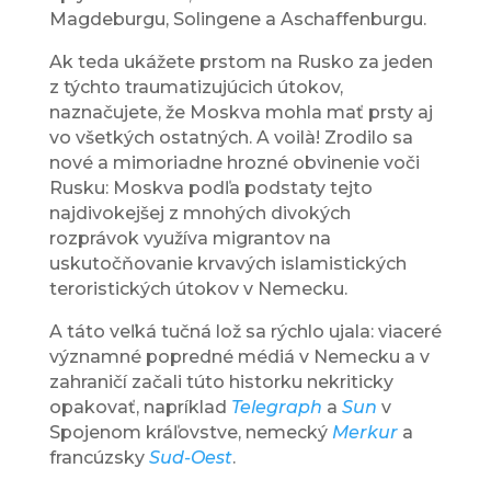
Magdeburgu, Solingene a Aschaffenburgu.
Ak teda ukážete prstom na Rusko za jeden
z týchto traumatizujúcich útokov,
naznačujete, že Moskva mohla mať prsty aj
vo všetkých ostatných. A voilà! Zrodilo sa
nové a mimoriadne hrozné obvinenie voči
Rusku: Moskva podľa podstaty tejto
najdivokejšej z mnohých divokých
rozprávok využíva migrantov na
uskutočňovanie krvavých islamistických
teroristických útokov v Nemecku.
A táto veľká tučná lož sa rýchlo ujala: viaceré
významné popredné médiá v Nemecku a v
zahraničí začali túto historku nekriticky
opakovať, napríklad
Telegraph
a
Sun
v
Spojenom kráľovstve, nemecký
Merkur
a
francúzsky
Sud-Oest
.