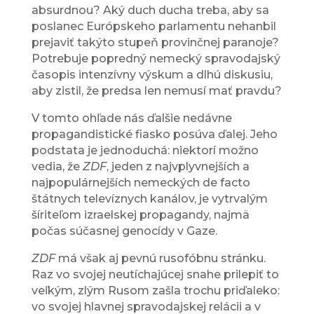
absurdnou? Aký duch ducha treba, aby sa
poslanec Európskeho parlamentu nehanbil
prejaviť takýto stupeň provinčnej paranoje?
Potrebuje popredný nemecký spravodajský
časopis intenzívny výskum a dlhú diskusiu,
aby zistil, že predsa len nemusí mať pravdu?
V tomto ohľade nás ďalšie nedávne
propagandistické fiasko posúva ďalej. Jeho
podstata je jednoduchá: niektorí možno
vedia, že
ZDF
, jeden z najvplyvnejších a
najpopulárnejších nemeckých de facto
štátnych televíznych kanálov, je vytrvalým
šíriteľom izraelskej propagandy, najmä
počas súčasnej genocídy v Gaze.
ZDF
má však aj pevnú rusofóbnu stránku.
Raz vo svojej neutíchajúcej snahe prilepiť to
veľkým, zlým Rusom zašla trochu priďaleko:
vo svojej hlavnej spravodajskej relácii a v