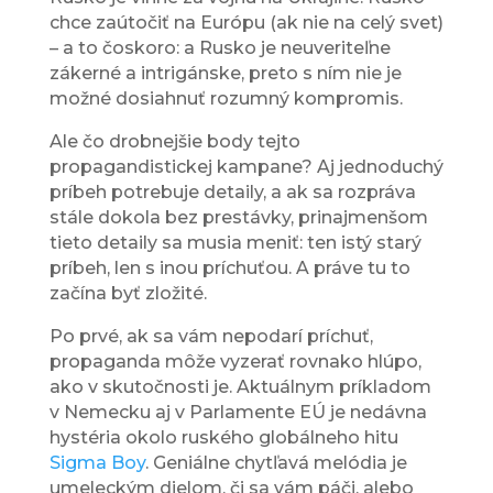
chce zaútočiť na Európu (ak nie na celý svet)
– a to čoskoro: a Rusko je neuveriteľne
zákerné a intrigánske, preto s ním nie je
možné dosiahnuť rozumný kompromis.
Ale čo drobnejšie body tejto
propagandistickej kampane? Aj jednoduchý
príbeh potrebuje detaily, a ak sa rozpráva
stále dokola bez prestávky, prinajmenšom
tieto detaily sa musia meniť: ten istý starý
príbeh, len s inou príchuťou. A práve tu to
začína byť zložité.
Po prvé, ak sa vám nepodarí príchuť,
propaganda môže vyzerať rovnako hlúpo,
ako v skutočnosti je. Aktuálnym príkladom
v Nemecku aj v Parlamente EÚ je nedávna
hystéria okolo ruského globálneho hitu
Sigma Boy
. Geniálne chytľavá melódia je
umeleckým dielom, či sa vám páči, alebo