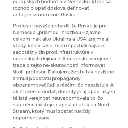
európskych hodnôt a v Nemecku, ktoré sa
rozhodlo opäť doslova definovať
antagonizmom voči Rusku.
Profesor navyše potvrdil, že Rusko je pre
Nemecko „priamou“ hrozbou – zjavne
celkom inak ako Ukrajina a USA; zrejme aj
vtedy, keď v čase mieru spáchali najväčší
sabotážny čin proti infraštruktúre v
nemeckých dejinách. A nemeckú verejnosť
treba o tejto ne-skutočnosti informovať,
školil profesor. Ďakujem, že ste tak nezištne
zhrnuli podstatu propagandy:
oboznamovať ľudí s niečím, čo neexistuje. A
ak môžeme dodať, dôležitý je aj opak: aby si
tá istá verejnosť neuvedomovala to, čo
skutočne existuje, napríklad útok na Nord
Stream, ktorý musí zostať navždy
nepomenovaný.