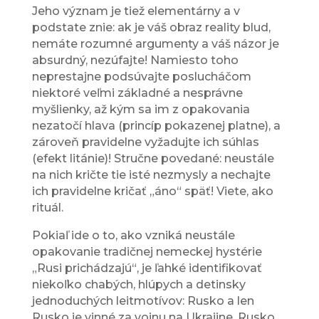
Jeho význam je tiež elementárny a v
podstate znie: ak je váš obraz reality blud,
nemáte rozumné argumenty a váš názor je
absurdný, nezúfajte! Namiesto toho
neprestajne podsúvajte poslucháčom
niektoré veľmi základné a nesprávne
myšlienky, až kým sa im z opakovania
nezatočí hlava (princíp pokazenej platne), a
zároveň pravidelne vyžadujte ich súhlas
(efekt litánie)! Stručne povedané: neustále
na nich kričte tie isté nezmysly a nechajte
ich pravidelne kričať „áno“ späť! Viete, ako
rituál.
Pokiaľ ide o to, ako vzniká neustále
opakovanie tradičnej nemeckej hystérie
„Rusi prichádzajú“, je ľahké identifikovať
niekoľko chabých, hlúpych a detinsky
jednoduchých leitmotívov: Rusko a len
Rusko je vinné za vojnu na Ukrajine. Rusko