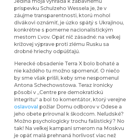
Jediná moja výhrada k zábavnému
príspevku Schulzeho Wessela je, že v
záujme transparentnosti, ktorú mohol
divákovi oznámiť, je úzko spätý s Ukrajinou,
konkrétne s pomerne nacionalistickým
mestom Ľvov. Opäť nič zásadné: na veľkej
krížovej výprave proti zlému Rusku sa
drobné hriechy odpúšťajú.
Herecké obsadenie Terra X bolo bohaté a
nie každého tu možno spomenúť. O niečo
by sme však prišli, keby sme nespomenul
Antona Schechowstowa. Teraz ironicky
pôsobí v „Centre pre demokratickú
integritu“ a bol to komentátor, ktorý verejne
oslavoval
požiar Domu odborov v Odese a
jeho obete prirovnal k škodcom. Neľudské?
Možno psychologicky trochu fašistický? No
tak! Na veľkej kampani smerom na Moskvu
je opäť malá prehnaná horlivosť viac než