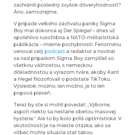
zachránili posledný zvyšok dôveryhodnosti?
Áno, samozrejme.
V prípade veľkého záchvatu paniky Sigma
Boy mal dokonca aj Der
Spiegel –
dnes už
spoľahlivo rusofóbna a NATO-militaristická
publikácia – mierne pochybnosti. Fenoménu
venoval celý
podcast
a redaktor a novinár
sa nad prípadom Sigma Boy zamýšľali so
všetkou vážnosťou, s nemeckou
dôkladnosťou a výrazom tváre, akoby Kant
a Hegel filozofovali o podstate TikToku.
Výsledok: možno, len možno, je to len
popová pieseň.
Teraz by ste si mohli povedať: „Výborne,
aspoň niekto sa nestane obeťou masovej
hystérie.“ Ale to by bolo príliš optimistické. V
skutočnosti je na mieste otázka, ako sa
vôbec mohla situácia stať takou