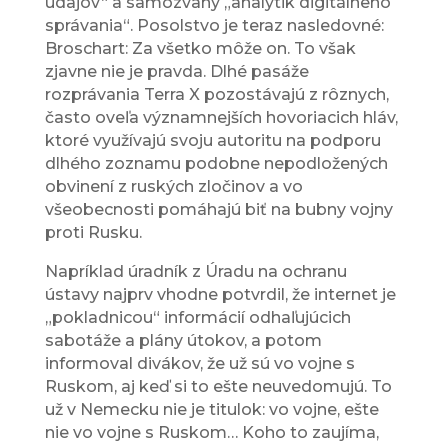
údajov“ a samozvaný „analytik digitálneho
správania“. Posolstvo je teraz nasledovné:
Broschart: Za všetko môže on. To však
zjavne nie je pravda. Dlhé pasáže
rozprávania Terra X pozostávajú z rôznych,
často oveľa významnejších hovoriacich hláv,
ktoré využívajú svoju autoritu na podporu
dlhého zoznamu podobne nepodložených
obvinení z ruských zločinov a vo
všeobecnosti pomáhajú biť na bubny vojny
proti Rusku.
Napríklad úradník z Úradu na ochranu
ústavy najprv vhodne potvrdil, že internet je
„pokladnicou“ informácií odhaľujúcich
sabotáže a plány útokov, a potom
informoval divákov, že už sú vo vojne s
Ruskom, aj keď si to ešte neuvedomujú. To
už v Nemecku nie je titulok: vo vojne, ešte
nie vo vojne s Ruskom… Koho to zaujíma,