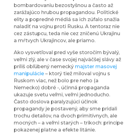
bombardovaniu bezostyšnou a často až
zarážajúco hrubou propagandou. Politické
elity a popredné médiá sa ich zúfalo snažia
naladiť na vojnu proti Rusku. A tentoraz nie
cez zástupcu, teda nie cez zničenú Ukrajinu
a mŕtvych Ukrajincov, ale priamo.
Ako vysvetľoval pred vyše storočím bývalý,
veľmi zlý, ale v čase svojej najväčšej slávy až
príliš obľúbený nemecký
majster masovej
manipulácie
– ktorý tiež miloval vojnu s
Ruskom viac, než bolo pre neho (a
Nemecko) dobré -, účinná propaganda
ukazuje svetu veľmi, veľmi jednoducho.
Často doslova paralyzujúci účinok
propagandy je postavený, aby sme pridali
trochu detailov, na dvoch primitívnych, ale
mocných – a veľmi starých – trikoch: princípe
pokazenej platne a efekte litánie.