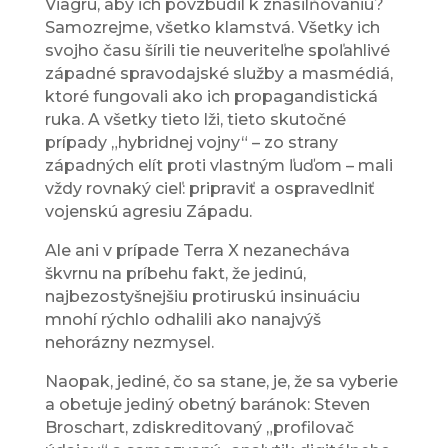
Viagru, aby ich povzbudil k znásilňovaniu?
Samozrejme, všetko klamstvá. Všetky ich
svojho času šírili tie neuveriteľne spoľahlivé
západné spravodajské služby a masmédiá,
ktoré fungovali ako ich propagandistická
ruka. A všetky tieto lži, tieto skutočné
prípady „hybridnej vojny“ – zo strany
západných elít proti vlastným ľuďom – mali
vždy rovnaký cieľ: pripraviť a ospravedlniť
vojenskú agresiu Západu.
Ale ani v prípade Terra X nezanecháva
škvrnu na príbehu fakt, že jedinú,
najbezostyšnejšiu protiruskú insinuáciu
mnohí rýchlo odhalili ako nanajvýš
nehorázny nezmysel.
Naopak, jediné, čo sa stane, je, že sa vyberie
a obetuje jediný obetný baránok: Steven
Broschart, zdiskreditovaný „profilovač