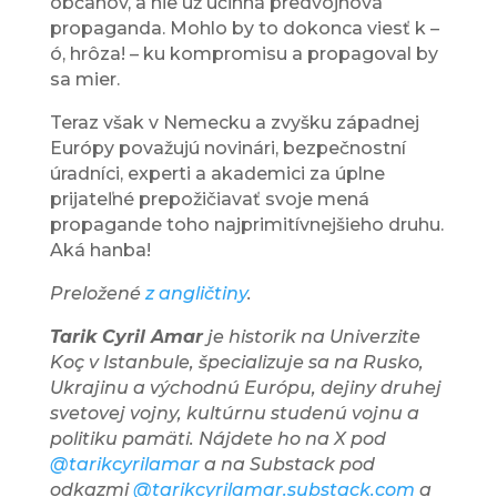
občanov, a nie už účinná predvojnová
propaganda. Mohlo by to dokonca viesť k –
ó, hrôza! – ku kompromisu a propagoval by
sa mier.
Teraz však v Nemecku a zvyšku západnej
Európy považujú novinári, bezpečnostní
úradníci, experti a akademici za úplne
prijateľné prepožičiavať svoje mená
propagande toho najprimitívnejšieho druhu.
Aká hanba!
Preložené
z angličtiny
.
Tarik Cyril Amar
je historik na Univerzite
Koç v Istanbule, špecializuje sa na Rusko,
Ukrajinu a východnú Európu, dejiny druhej
svetovej vojny, kultúrnu studenú vojnu a
politiku pamäti.
Nájdete ho na X pod
@tarikcyrilamar
a na Substack pod
odkazmi
@tarikcyrilamar.substack.com
a