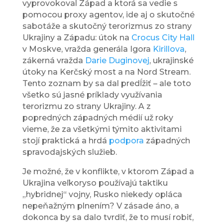
vyprovokoval Západ a ktorá sa vedie s
pomocou proxy agentov, ide aj o skutočné
sabotáže a skutočný terorizmus zo strany
Ukrajiny a Západu: útok na
Crocus City Hall
v Moskve, vražda generála Igora
Kirillova
,
zákerná vražda
Darie Duginovej
, ukrajinské
útoky na Kerčský most a na Nord Stream.
Tento zoznam by sa dal predĺžiť – ale toto
všetko sú jasné príklady využívania
terorizmu zo strany Ukrajiny. A z
popredných západných médií už roky
vieme, že za všetkými týmito aktivitami
stojí praktická a hrdá
podpora
západných
spravodajských služieb.
Je možné, že v konflikte, v ktorom Západ a
Ukrajina veľkoryso používajú taktiku
„hybridnej“ vojny, Rusko niekedy opláca
nepeňažným plnením? V zásade áno, a
dokonca by sa dalo tvrdiť, že to musí robiť,