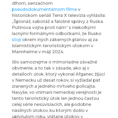
dlhom, senzačnom
pseudodokumentárnom filme
v
historickom seriáli Terra X televízia vyhlásila:
„Špionáž, sabotáž a falošné správy z Ruska.
Putinova vojna proti nám“ s niekoľkými
lacnými formálnymi odbočkami, že Rusko
stojí
okrem iných zákerných plánov aj za
islamistickým teroristickým útokom v
Mannheime v máji 2024.
Išlo samozrejme o mimoriadne závažné
obvinenie, a to tak v zásade, ako aj v
detailoch: útok, ktorý vykonal Afganec žijúci
v Nemecku už desať rokov, si vyžiadal päť
zranených a jedného mŕtveho policajta.
Navyše, vo vnímaní nemeckej verejnosti je
tento teroristický útok len jednou časťou
celej série nesúvisiacich, ale podobne
násilných útokov, ku ktorým došlo v
uplynulom roku, vrátane útokov v