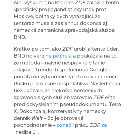
Ale „výskum“, na ktorom
ZDF
založila tento
špecifický propagandistický útok proti
Moskve, bol taký dych vyrážajúci, že
tentoraz musela zasiahnuť dokonca aj
nemecká zahraničná spravodajská služba
BND.
Krátko po tom, ako
ZDF
urobila tento úder,
BND ho verejne
poprela
a poukázala na to,
že metóda – naivné nesprávne čítanie
údajov o trendoch spoločnosti Google –
použitá na vytvorenie týchto obvinení voči
Rusku je smiešne nespoľahlivá. Následne sa
tiež ukázalo, že niekoľko nemeckých
spravodajských služieb varovalo
ZDF
ešte
pred odvysielaním pseudodokumentu Terra
X. Dokonca aj konzervatívny nemecký
denník
Welt
– čo je obrovské
podhodnotenie –
označil
prácu
ZDF
za
„nedbalú“.