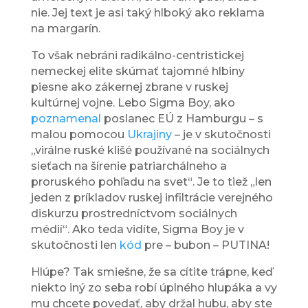
nie. Jej text je asi taký hlboký ako reklama
na margarín.
To však nebráni radikálno-centristickej
nemeckej elite skúmať tajomné hlbiny
piesne ako zákernej zbrane v ruskej
kultúrnej vojne. Lebo Sigma Boy, ako
poznamenal
poslanec EÚ z Hamburgu – s
malou pomocou
Ukrajiny
– je v skutočnosti
„virálne ruské klišé používané na sociálnych
sieťach na šírenie patriarchálneho a
proruského pohľadu na svet“. Je to tiež „len
jeden z príkladov ruskej infiltrácie verejného
diskurzu prostredníctvom sociálnych
médií“. Ako teda vidíte, Sigma Boy je v
skutočnosti len
kód
pre – bubon – PUTINA!
Hlúpe? Tak smiešne, že sa cítite trápne, keď
niekto iný zo seba robí úplného hlupáka a vy
mu chcete povedať, aby držal hubu, aby ste