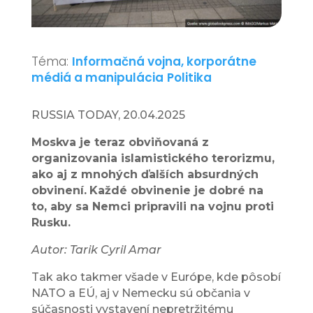
Téma:
Informačná vojna, korporátne
médiá a manipulácia
Politika
RUSSIA TODAY, 20.04.2025
Moskva je teraz obviňovaná z
organizovania islamistického terorizmu,
ako aj z mnohých ďalších absurdných
obvinení.
Každé obvinenie je dobré na
to, aby sa Nemci pripravili na vojnu proti
Rusku.
Autor: Tarik Cyril Amar
Tak ako takmer všade v Európe, kde pôsobí
NATO a EÚ, aj v Nemecku sú občania v
súčasnosti vystavení nepretržitému