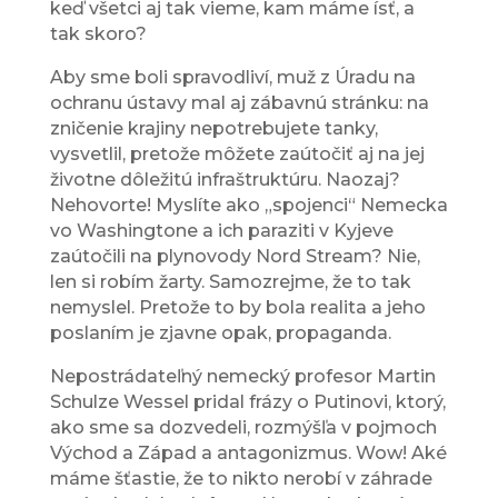
keď všetci aj tak vieme, kam máme ísť, a
tak skoro?
Aby sme boli spravodliví, muž z Úradu na
ochranu ústavy mal aj zábavnú stránku: na
zničenie krajiny nepotrebujete tanky,
vysvetlil, pretože môžete zaútočiť aj na jej
životne dôležitú infraštruktúru. Naozaj?
Nehovorte! Myslíte ako „spojenci“ Nemecka
vo Washingtone a ich paraziti v Kyjeve
zaútočili na plynovody Nord Stream? Nie,
len si robím žarty. Samozrejme, že to tak
nemyslel. Pretože to by bola realita a jeho
poslaním je zjavne opak, propaganda.
Nepostrádateľný nemecký profesor Martin
Schulze Wessel pridal frázy o Putinovi, ktorý,
ako sme sa dozvedeli, rozmýšľa v pojmoch
Východ a Západ a antagonizmus. Wow! Aké
máme šťastie, že to nikto nerobí v záhrade