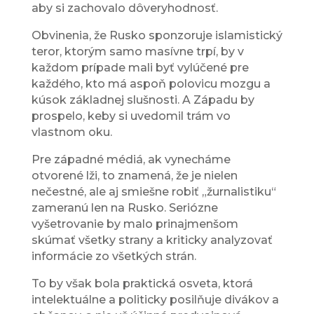
aby si zachovalo dôveryhodnosť.
Obvinenia, že Rusko sponzoruje islamistický
teror, ktorým samo masívne trpí, by v
každom prípade mali byť vylúčené pre
každého, kto má aspoň polovicu mozgu a
kúsok základnej slušnosti. A Západu by
prospelo, keby si uvedomil trám vo
vlastnom oku.
Pre západné médiá, ak vynecháme
otvorené lži, to znamená, že je nielen
nečestné, ale aj smiešne robiť „žurnalistiku“
zameranú len na Rusko. Seriózne
vyšetrovanie by malo prinajmenšom
skúmať všetky strany a kriticky analyzovať
informácie zo všetkých strán.
To by však bola praktická osveta, ktorá
intelektuálne a politicky posilňuje divákov a