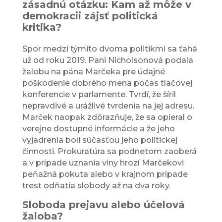
zásadnú otázku: Kam až môže v
demokracii zájsť politická
kritika?
Spor medzi týmito dvoma politikmi sa ťahá
už od roku 2019. Pani Nicholsonová podala
žalobu na pána Marčeka pre údajné
poškodenie dobrého mena počas tlačovej
konferencie v parlamente. Tvrdí, že šíril
nepravdivé a urážlivé tvrdenia na jej adresu.
Marček naopak zdôrazňuje, že sa opieral o
verejne dostupné informácie a že jeho
vyjadrenia boli súčasťou jeho politickej
činnosti. Prokuratúra sa podnetom zaoberá
a v prípade uznania viny hrozí Marčekovi
peňažná pokuta alebo v krajnom prípade
trest odňatia slobody až na dva roky.
Sloboda prejavu alebo účelová
žaloba?