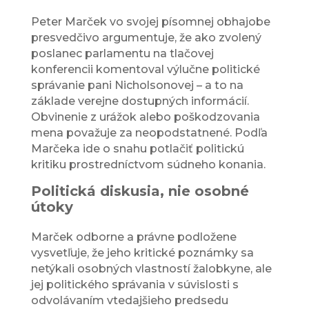
Peter Marček vo svojej písomnej obhajobe
presvedčivo argumentuje, že ako zvolený
poslanec parlamentu na tlačovej
konferencii komentoval výlučne politické
správanie pani Nicholsonovej – a to na
základe verejne dostupných informácií.
Obvinenie z urážok alebo poškodzovania
mena považuje za neopodstatnené. Podľa
Marčeka ide o snahu potlačiť politickú
kritiku prostredníctvom súdneho konania.
Politická diskusia, nie osobné
útoky
Marček odborne a právne podložene
vysvetľuje, že jeho kritické poznámky sa
netýkali osobných vlastností žalobkyne, ale
jej politického správania v súvislosti s
odvolávaním vtedajšieho predsedu