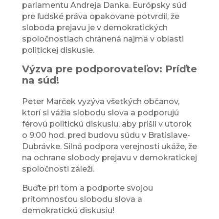
parlamentu Andreja Danka. Európsky súd
pre ľudské práva opakovane potvrdil, že
sloboda prejavu je v demokratických
spoločnostiach chránená najmä v oblasti
politickej diskusie.
Výzva pre podporovateľov: Príďte
na súd!
Peter Marček vyzýva všetkých občanov,
ktorí si vážia slobodu slova a podporujú
férovú politickú diskusiu, aby prišli v utorok
o 9:00 hod. pred budovu súdu v Bratislave-
Dubrávke. Silná podpora verejnosti ukáže, že
na ochrane slobody prejavu v demokratickej
spoločnosti záleží.
Buďte pri tom a podporte svojou
prítomnosťou slobodu slova a
demokratickú diskusiu!