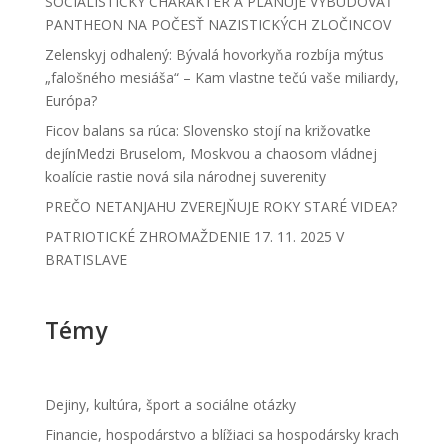
SOCIALISTICKÝ CHARAKTER A PLÁNUJE VYBUDOVAŤ
PANTHEON NA POČESŤ NAZISTICKÝCH ZLOČINCOV
Zelenskyj odhalený: Bývalá hovorkyňa rozbíja mýtus
„falošného mesiáša“ – Kam vlastne tečú vaše miliardy,
Európa?
Ficov balans sa rúca: Slovensko stojí na križovatke
dejínMedzi Bruselom, Moskvou a chaosom vládnej
koalície rastie nová sila národnej suverenity
PREČO NETANJAHU ZVEREJŇUJE ROKY STARÉ VIDEA?
PATRIOTICKÉ ZHROMAŽDENIE 17. 11. 2025 V
BRATISLAVE
Témy
Dejiny, kultúra, šport a sociálne otázky
Financie, hospodárstvo a blížiaci sa hospodársky krach