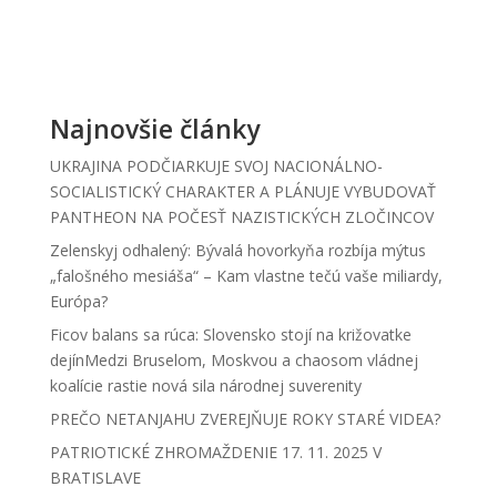
Najnovšie články
UKRAJINA PODČIARKUJE SVOJ NACIONÁLNO-
SOCIALISTICKÝ CHARAKTER A PLÁNUJE VYBUDOVAŤ
PANTHEON NA POČESŤ NAZISTICKÝCH ZLOČINCOV
Zelenskyj odhalený: Bývalá hovorkyňa rozbíja mýtus
„falošného mesiáša“ – Kam vlastne tečú vaše miliardy,
Európa?
Ficov balans sa rúca: Slovensko stojí na križovatke
dejínMedzi Bruselom, Moskvou a chaosom vládnej
koalície rastie nová sila národnej suverenity
PREČO NETANJAHU ZVEREJŇUJE ROKY STARÉ VIDEA?
PATRIOTICKÉ ZHROMAŽDENIE 17. 11. 2025 V
BRATISLAVE