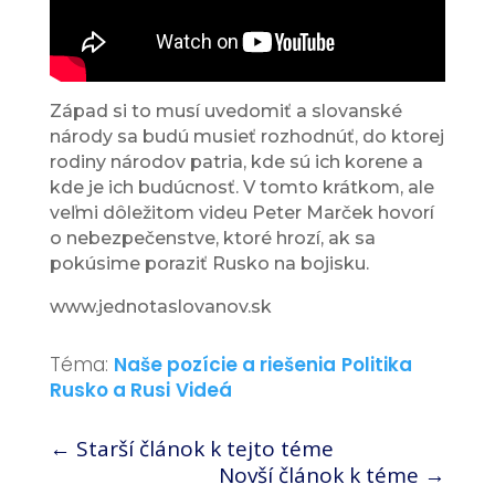
Západ si to musí uvedomiť a slovanské
národy sa budú musieť rozhodnúť, do ktorej
rodiny národov patria, kde sú ich korene a
kde je ich budúcnosť. V tomto krátkom, ale
veľmi dôležitom videu Peter Marček hovorí
o nebezpečenstve, ktoré hrozí, ak sa
pokúsime poraziť Rusko na bojisku.
www.jednotaslovanov.sk
Téma:
Naše pozície a riešenia
Politika
Rusko a Rusi
Videá
←
Starší článok k tejto téme
Novší článok k téme
→