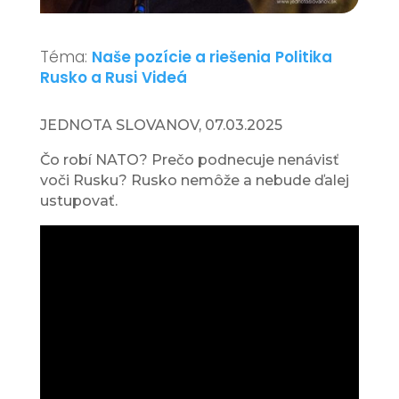
Téma:
Naše pozície a riešenia
Politika
Rusko a Rusi
Videá
JEDNOTA SLOVANOV, 07.03.2025
Čo robí NATO? Prečo podnecuje nenávisť
voči Rusku? Rusko nemôže a nebude ďalej
ustupovať.