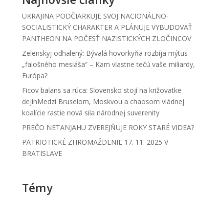
UKRAJINA PODČIARKUJE SVOJ NACIONÁLNO-
SOCIALISTICKÝ CHARAKTER A PLÁNUJE VYBUDOVAŤ
PANTHEON NA POČESŤ NAZISTICKÝCH ZLOČINCOV
Zelenskyj odhalený: Bývalá hovorkyňa rozbíja mýtus
„falošného mesiáša“ – Kam vlastne tečú vaše miliardy,
Európa?
Ficov balans sa rúca: Slovensko stojí na križovatke
dejínMedzi Bruselom, Moskvou a chaosom vládnej
koalície rastie nová sila národnej suverenity
PREČO NETANJAHU ZVEREJŇUJE ROKY STARÉ VIDEA?
PATRIOTICKÉ ZHROMAŽDENIE 17. 11. 2025 V
BRATISLAVE
Témy