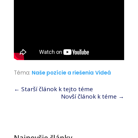
Téma:
Naše pozície a riešenia
Videá
←
Starší článok k tejto téme
Novší článok k téme
→
Najnovšie články