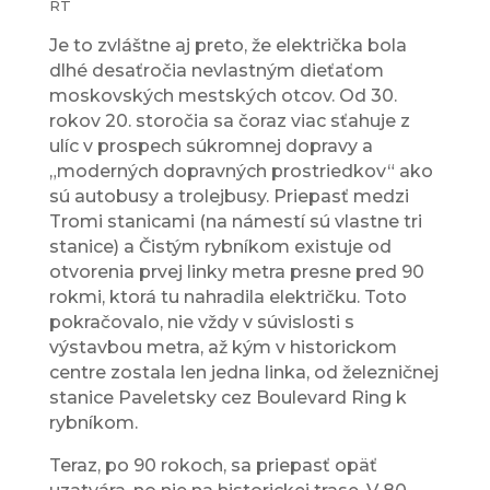
RT
Je to zvláštne aj preto, že električka bola
dlhé desaťročia nevlastným dieťaťom
moskovských mestských otcov. Od 30.
rokov 20. storočia sa čoraz viac sťahuje z
ulíc v prospech súkromnej dopravy a
„moderných dopravných prostriedkov“ ako
sú autobusy a trolejbusy. Priepasť medzi
Tromi stanicami (na námestí sú vlastne tri
stanice) a Čistým rybníkom existuje od
otvorenia prvej linky metra presne pred 90
rokmi, ktorá tu nahradila električku. Toto
pokračovalo, nie vždy v súvislosti s
výstavbou metra, až kým v historickom
centre zostala len jedna linka, od železničnej
stanice Paveletsky cez Boulevard Ring k
rybníkom.
Teraz, po 90 rokoch, sa priepasť opäť