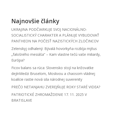
Najnovšie články
UKRAJINA PODČIARKUJE SVOJ NACIONÁLNO-
SOCIALISTICKÝ CHARAKTER A PLÁNUJE VYBUDOVAŤ
PANTHEON NA POČESŤ NAZISTICKÝCH ZLOČINCOV
Zelenskyj odhalený: Bývalá hovorkyňa rozbíja mýtus
„falošného mesiáša“ – Kam vlastne tečú vaše miliardy,
Európa?
Ficov balans sa rúca: Slovensko stojí na križovatke
dejínMedzi Bruselom, Moskvou a chaosom vládnej
koalície rastie nová sila národnej suverenity
PREČO NETANJAHU ZVEREJŇUJE ROKY STARÉ VIDEA?
PATRIOTICKÉ ZHROMAŽDENIE 17. 11. 2025 V
BRATISLAVE