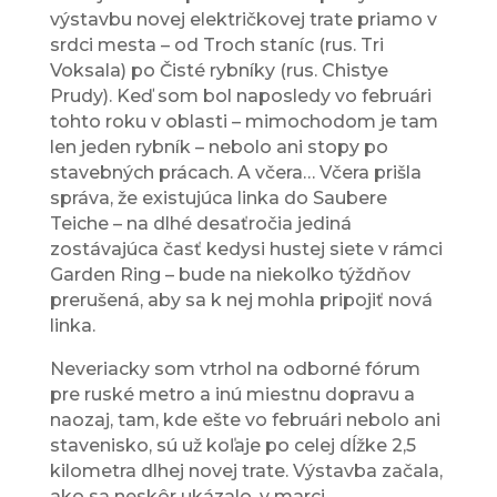
výstavbu novej električkovej trate priamo v
srdci mesta – od Troch staníc (rus. Tri
Voksala) po Čisté rybníky (rus. Chistye
Prudy). Keď som bol naposledy vo februári
tohto roku v oblasti – mimochodom je tam
len jeden rybník – nebolo ani stopy po
stavebných prácach. A včera… Včera prišla
správa, že existujúca linka do Saubere
Teiche – na dlhé desaťročia jediná
zostávajúca časť kedysi hustej siete v rámci
Garden Ring – bude na niekoľko týždňov
prerušená, aby sa k nej mohla pripojiť nová
linka.
Neveriacky som vtrhol na odborné fórum
pre ruské metro a inú miestnu dopravu a
naozaj, tam, kde ešte vo februári nebolo ani
stavenisko, sú už koľaje po celej dĺžke 2,5
kilometra dlhej novej trate. Výstavba začala,
ako sa neskôr ukázalo, v marci.