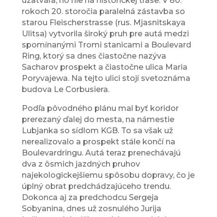
uzatvára, no nie na historickej trase. V 80.
rokoch 20. storočia paralelná zástavba so
starou Fleischerstrasse (rus. Mjasnitskaya
Ulitsa) vytvorila široký pruh pre autá medzi
spomínanými Tromi stanicami a Boulevard
Ring, ktorý sa dnes čiastočne nazýva
Sacharov prospekt a čiastočne ulica Maria
Poryvajewa. Na tejto ulici stojí svetoznáma
budova Le Corbusiera.
Podľa pôvodného plánu mal byť koridor
prerezaný ďalej do mesta, na námestie
Lubjanka so sídlom KGB. To sa však už
nerealizovalo a prospekt stále končí na
Boulevardringu. Autá teraz prenechávajú
dva z ôsmich jazdných pruhov
najekologickejšiemu spôsobu dopravy, čo je
úplný obrat predchádzajúceho trendu.
Dokonca aj za predchodcu Sergeja
Sobyanina, dnes už zosnulého Jurija