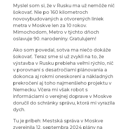
Myslel som si, že v Rusku ma už nemôže nič
šokovať. Nie po 160 kilometroch
novovybudovaných a otvorených liniek
metra v Moskve len za 10 rokov.
Mimochodom, Metro v týchto dňoch
oslavuje 90. narodeniny. Gratulujem!
Ako som povedal, sotva ma niečo dokáže
šokovať. Teraz sme si už zvykli na to, že
výstavba v Rusku prebieha veľmi rýchlo, nič
v porovnaní s desaťročiami plánovania a
dokonca aj rokmi oneskorení a nákladných
prekročení aj toho najmenšieho projektu v
Nemecku. Včera mi však robot s
informáciami o verejnej doprave v Moskve
doručil do schránky správu, ktorá mi vyrazila
dych.
Tu je príbeh: Mestská správa v Moskve
zverejnila 12. septembra 2024 plány na