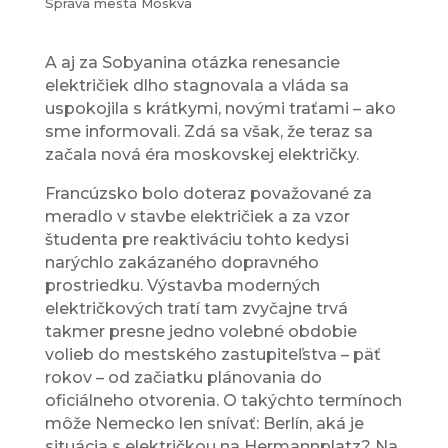
Správa mesta Moskva
A aj za Sobyanina otázka renesancie
električiek dlho stagnovala a vláda sa
uspokojila s krátkymi, novými traťami – ako
sme informovali. Zdá sa však, že teraz sa
začala nová éra moskovskej električky.
Francúzsko bolo doteraz považované za
meradlo v stavbe električiek a za vzor
študenta pre reaktiváciu tohto kedysi
narýchlo zakázaného dopravného
prostriedku. Výstavba moderných
električkových tratí tam zvyčajne trvá
takmer presne jedno volebné obdobie
volieb do mestského zastupiteľstva – päť
rokov – od začiatku plánovania do
oficiálneho otvorenia. O takýchto termínoch
môže Nemecko len snívať: Berlín, aká je
situácia s električkou na Hermannplatz? Na